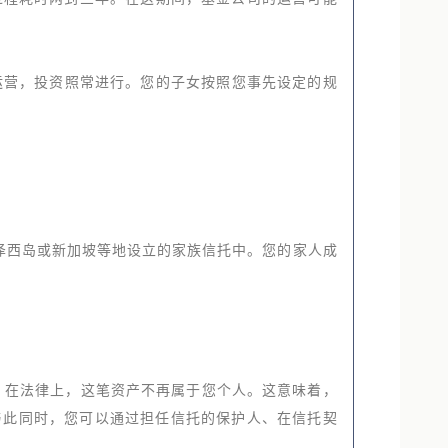
过程耗时两到三年。在这期间，基金公司的运营可能
运营，投资照常进行。您的子女按照您事先设定的规
泽西岛或新加坡等地设立的家族信托中。您的家人成
。在法律上，这笔资产不再属于您个人。这意味着，
与此同时，您可以通过担任信托的保护人、在信托契