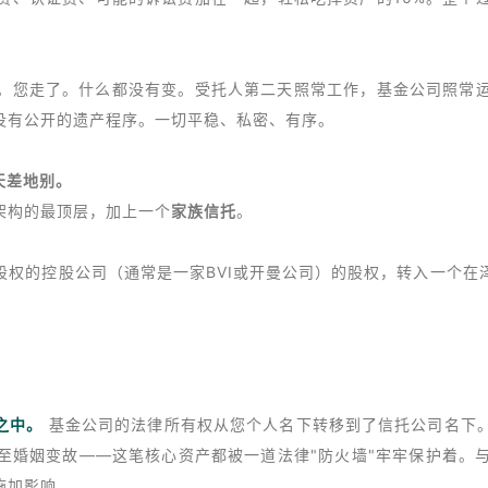
费、认证费、可能的诉讼费加在一起，轻松吃掉资产的10%。整个
托。您走了。什么都没有变。受托人第二天照常工作，基金公司照常
没有公开的遗产程序。一切平稳、私密、有序。
天差地别。
架构的最顶层，加上一个
家族信托
。
股权的控股公司（通常是一家BVI或开曼公司）的股权，转入一个在
之中。
基金公司的法律所有权从您个人名下转移到了信托公司名下
至婚姻变故——这笔核心资产都被一道法律"防火墙"牢牢保护着。