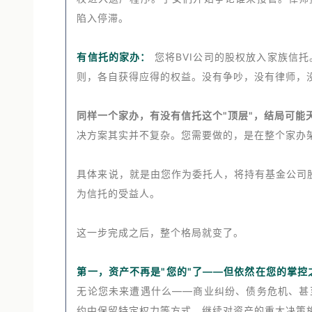
权进入遗产程序。子女们开始争论谁来接管。律师
陷入停滞。
有信托的家办：
您将BVI公司的股权放入家族信
则，各自获得应得的权益。没有争吵，没有律师，
同样一个家办，有没有信托这个"顶层"，结局可能
决方案其实并不复杂。您需要做的，是在整个家办
具体来说，就是由您作为委托人，将持有基金公司
为信托的受益人。
这一步完成之后，整个格局就变了。
第一，资产不再是"您的"了——但依然在您的掌控
无论您未来遭遇什么——商业纠纷、债务危机、甚