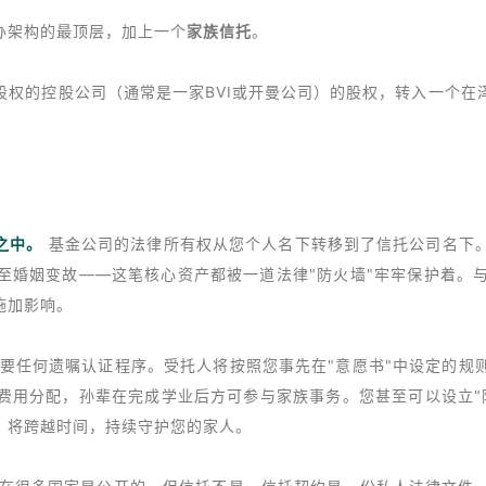
办架构的最顶层，加上一个
家族信托
。
股权的控股公司（通常是一家BVI或开曼公司）的股权，转入一个在
之中。
基金公司的法律所有权从您个人名下转移到了信托公司名下
至婚姻变故——这笔核心资产都被一道法律"防火墙"牢牢保护着。
施加影响。
要任何遗嘱认证程序。受托人将按照您事先在"意愿书"中设定的规
费用分配，孙辈在完成学业后方可参与家族事务。您甚至可以设立"
，将跨越时间，持续守护您的家人。