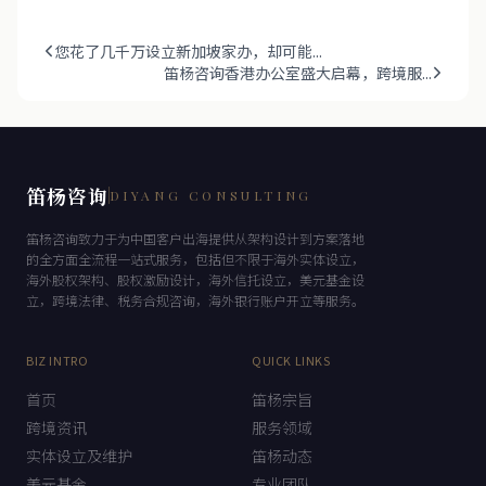
您花了几千万设立新加坡家办，却可能...
笛杨咨询香港办公室盛大启幕，跨境服...
笛杨咨询
DIYANG CONSULTING
笛杨咨询致力于为中国客户出海提供从架构设计到方案落地
的全方面全流程一站式服务，包括但不限于海外实体设立，
海外股权架构、股权激励设计，海外信托设立，美元基金设
立，跨境法律、税务合规咨询，海外银行账户开立等服务。
BIZ INTRO
QUICK LINKS
首页
笛杨宗旨
跨境资讯
服务领域
实体设立及维护
笛杨动态