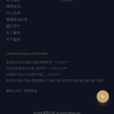
美元基金
专业团队
绿地投资
外汇合规
香港秘书业务
银行开户
私人服务
关于笛杨
LICENSES & QUALIFICATIONS
香港信托或公司服务提供者牌照号：TC010234
马绍尔群岛专业代理人牌照号：179086-CORP
中国旅行社业务经营许可证：L-BJ08950
联营BVI注册代理人牌照|塞舌尔注册代理人牌照|开曼群岛注册代理人牌照
微信公众号：笛杨咨询