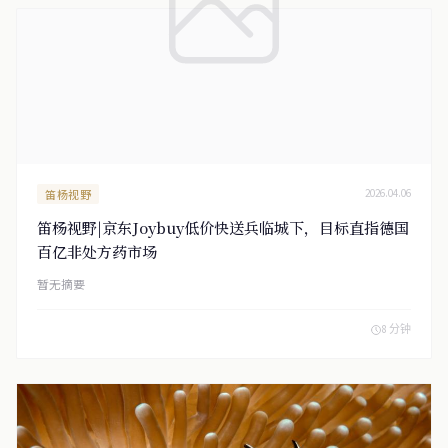
笛杨视野
2026.04.06
笛杨视野|京东Joybuy低价快送兵临城下，目标直指德国
百亿非处方药市场
暂无摘要
8 分钟