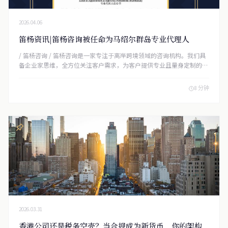
2026.04.06
笛杨资讯|笛杨咨询被任命为马绍尔群岛专业代理人
/ 笛杨咨询 / 笛杨咨询是一家专注于离岸跨境领域的咨询机构。我们具
备企业家思维，全方位关注客户需求，为客户提供专业且量身定制的个
性化企业服务。企业注册咨询业务涵盖香港、新加坡、英属维尔京群
岛、开曼群岛、塞浦路斯、卢森堡、百慕大、安圭拉和泽西岛等地。
8 分钟
我们深耕国际市场，客户群包含全球顶尖律师事务所、
2026.03.31
香港公司还是税务空壳？当合规成为新货币，你的架构