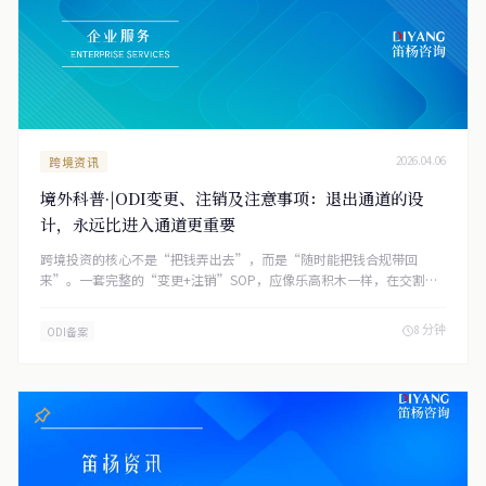
跨境资讯
2026.04.06
境外科普·|ODI变更、注销及注意事项：退出通道的设
计，永远比进入通道更重要
跨境投资的核心不是“把钱弄出去”，而是“随时能把钱合规带回
来”。一套完整的“变更+注销”SOP，应像乐高积木一样，在交割协
议签署前就预置好“改名条款、增资期权、减资路线、清算路径”。
只有这样，当基金到期、股价波动、股东翻脸或地缘政治突变时，CFO
8 分钟
ODI备案
才能在键盘上敲下“确认”键，让资金、税务、合规、商誉四条曲线同
时收拢，而不是在监管窗口前手忙脚乱。退出通道的设计，永远比进入
通道更重要。