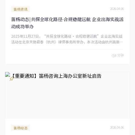
笛杨资讯
2026.04.06
笛杨动态|共探全球化路径·合规稳健远航 企业出海实战活
动成功举办
2025年11月27日，“共探全球化路径·合规稳健远航”企业出海实战
活动在北京天驰君泰（杭州）律师事务所举办，本次活动由杭州高新区
（滨江）党委统战部（侨办、侨联）、中国国际商会杭州商会指导，杭
州高新区（滨江）欧美同学会、杭州市滨江区留学人员和家属联谊会、
8 分钟
杭州高新区(滨江)海归青创联盟(“5050”联合会)、北京天驰君泰（杭
州）律师事务所、笛杨集团、Harneys衡力斯律师事务所、毕马威企业
咨询（中国）有限公司杭州分公司、SMARTAGE新加坡宥融会计师事务
所、渣打银行、上海市绍兴商会联合主办，杭州市滨江区党外人士之家
服务中心协办。汇聚法律、财税、金融等领域专业力量，聚焦企业出海
全流程合规与实操要点，为辖区企业扬帆出海提供全方位指引，助力企
业在全球化进程中行稳致远。
笛杨动态
2026.04.06