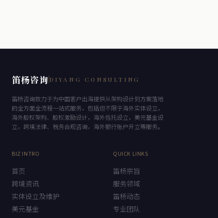
笛杨咨询
DIYANG CONSULTING
笛杨咨询致力于为中国客户出海提供从架构设计到方案落地
的全方面全流程一站式服务，包括但不限于海外实体设立，
海外股权架构、股权激励设计，海外信托设立，美元基金设
立，跨境法律、税务合规咨询，海外银行账户开立等服务。
BIZ INTRO
QUICK LINKS
首页
笛杨宗旨
跨境资讯
服务领域
实体设立及维护
笛杨动态
美元基金
专业团队