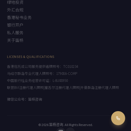
绿地投资
外汇合规
香港秘书业务
银行开户
私人服务
关于笛杨
LICENSES & QUALIFICATIONS
香港信托或公司服务提供者牌照号：TC010234
马绍尔群岛专业代理人牌照号：179086-CORP
中国旅行社业务经营许可证：L-BJ08950
联营BVI注册代理人牌照|塞舌尔注册代理人牌照|开曼群岛注册代理人牌照
微信公众号：笛杨咨询
© 2026
笛杨咨询
. All Rights Reserved.