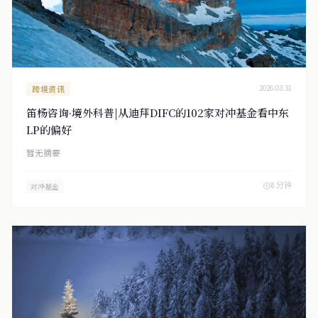
跨境资讯
2026.03.31
笛杨咨询·境外科普|从迪拜DIFC的102家对冲基金看中东
LP的偏好
暂无摘要
8 分钟
对冲基金