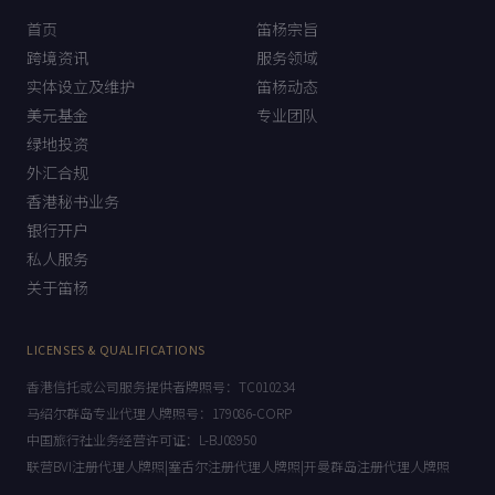
首页
笛杨宗旨
跨境资讯
服务领域
实体设立及维护
笛杨动态
美元基金
专业团队
绿地投资
外汇合规
香港秘书业务
银行开户
私人服务
关于笛杨
LICENSES & QUALIFICATIONS
香港信托或公司服务提供者牌照号：TC010234
马绍尔群岛专业代理人牌照号：179086-CORP
中国旅行社业务经营许可证：L-BJ08950
联营BVI注册代理人牌照|塞舌尔注册代理人牌照|开曼群岛注册代理人牌照