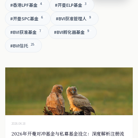
4
3
#香港LPF基金
#开曼ELP基金
6
9
#开曼SPC基金
#BVI获准管理人
7
9
#BVI获准基金
#BVI孵化器基金
25
#BVI信托
2026.04.18
2026年开曼对冲基金与私募基金设立：深度解析注册流