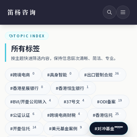
笛杨咨询
TOPIC INDEX
所有标签
按主题快速筛选内容，保持信息层次清晰、简洁、专业。
0
0
36
#跨境电商
#具身智能
#出口管制合规
0
1
#香港星展银行
#香港恒生银行
4
4
19
#BVI/开曼公司转入
#37号文
#ODI备案
6
4
25
#公证认证
#跨境电商财税
#香港信托
14
9
11
#开曼信托
#美元基金案例
#对冲基金