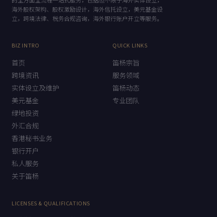
笛杨咨询致力于为中国客户出海提供从架构设计到方案落地
的全方面全流程一站式服务，包括但不限于海外实体设立，
海外股权架构、股权激励设计，海外信托设立，美元基金设
立，跨境法律、税务合规咨询，海外银行账户开立等服务。
BIZ INTRO
QUICK LINKS
首页
笛杨宗旨
跨境资讯
服务领域
实体设立及维护
笛杨动态
美元基金
专业团队
绿地投资
外汇合规
香港秘书业务
银行开户
私人服务
关于笛杨
LICENSES & QUALIFICATIONS