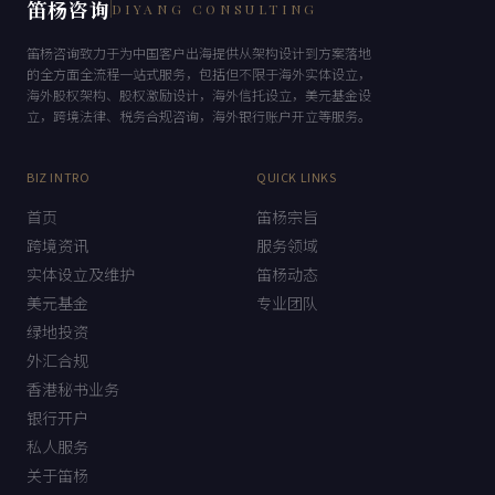
笛杨咨询
DIYANG CONSULTING
笛杨咨询致力于为中国客户出海提供从架构设计到方案落地
的全方面全流程一站式服务，包括但不限于海外实体设立，
海外股权架构、股权激励设计，海外信托设立，美元基金设
立，跨境法律、税务合规咨询，海外银行账户开立等服务。
BIZ INTRO
QUICK LINKS
首页
笛杨宗旨
跨境资讯
服务领域
实体设立及维护
笛杨动态
美元基金
专业团队
绿地投资
外汇合规
香港秘书业务
银行开户
私人服务