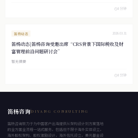
8 分钟
笛杨动态
2026.03.31
笛杨动态|笛杨咨询受邀出席“CRS背景下国际税收及财
富管理前沿问题研讨会”
暂无摘要
8 分钟
笛杨咨询
DIYANG CONSULTING
笛杨咨询致力于为中国客户出海提供从架构设计到方案落地
的全方面全流程一站式服务，包括但不限于海外实体设立，
海外股权架构、股权激励设计，海外信托设立，美元基金设