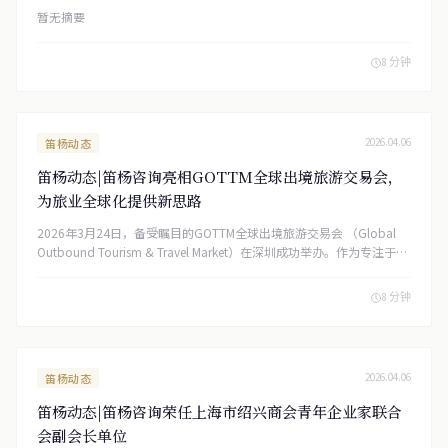
暂无摘要
8 分钟
笛杨动态
2026.04.06
笛杨动态|笛杨咨询亮相GOTTM全球出境旅游交易会，
为旅业全球化提供新思路
2026年3月24日，备受瞩目的GOTTM全球出境旅游交易会 （Global
Outbound Tourism & Travel Market）在深圳成功举办。作为专注于出
境游的B2B行业盛会，本次交易会汇聚了全球优质的旅游资源供应商与
国内数百家旅行社，共同探讨后疫情时代出境游的复苏与发展之路。上
8 分钟
海笛杨企业咨询有限公司（简称“笛杨咨询 ”）作为特邀的专业服务
机构参展，为出海旅企提供一站式跨境合规与金融解决方案。
笛杨动态
2026.04.06
笛杨动态|笛杨咨询荣任上海市绍兴商会青年企业家联合
会副会长单位