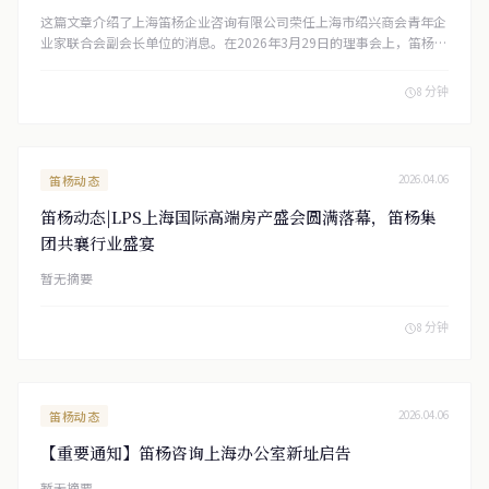
这篇文章介绍了上海笛杨企业咨询有限公司荣任上海市绍兴商会青年企
业家联合会副会长单位的消息。在2026年3月29日的理事会上，笛杨咨
询凭借其专业实力和良好声誉当选，并表示将与其他会员企业合作，为
商会发展和沪越两地经济交流贡献力量。未来，该公司计划利用其在跨
8 分钟
境合规、投融资架构等领域的优势，为商会及会员企业提供支持。
笛杨动态
2026.04.06
笛杨动态|LPS上海国际高端房产盛会圆满落幕，笛杨集
团共襄行业盛宴
暂无摘要
8 分钟
笛杨动态
2026.04.06
【重要通知】笛杨咨询上海办公室新址启告
暂无摘要