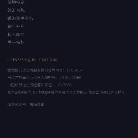
绿地投资
外汇合规
香港秘书业务
银行开户
私人服务
关于笛杨
LICENSES & QUALIFICATIONS
香港信托或公司服务提供者牌照号：TC010234
马绍尔群岛专业代理人牌照号：179086-CORP
中国旅行社业务经营许可证：L-BJ08950
联营BVI注册代理人牌照|塞舌尔注册代理人牌照|开曼群岛注册代理人牌照
微信公众号：笛杨咨询