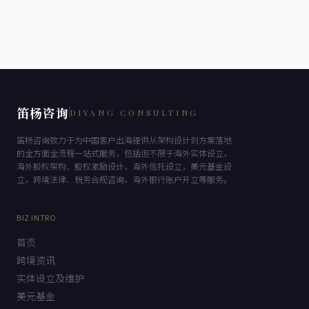
笛杨咨询
DIYANG CONSULTING
笛杨咨询致力于为中国客户出海提供从架构设计到方案落地
的全方面全流程一站式服务，包括但不限于海外实体设立，
海外股权架构、股权激励设计，海外信托设立，美元基金设
立，跨境法律、税务合规咨询，海外银行账户开立等服务。
BIZ INTRO
首页
跨境资讯
实体设立及维护
美元基金