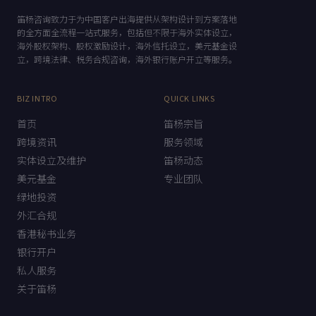
笛杨咨询
DIYANG CONSULTING
笛杨咨询致力于为中国客户出海提供从架构设计到方案落地
的全方面全流程一站式服务，包括但不限于海外实体设立，
海外股权架构、股权激励设计，海外信托设立，美元基金设
立，跨境法律、税务合规咨询，海外银行账户开立等服务。
BIZ INTRO
QUICK LINKS
首页
笛杨宗旨
跨境资讯
服务领域
实体设立及维护
笛杨动态
美元基金
专业团队
绿地投资
外汇合规
香港秘书业务
银行开户
私人服务
关于笛杨