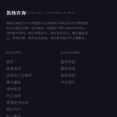
笛杨咨询
DIYANG CONSULTING
笛杨咨询致力于为中国客户出海提供从架构设计到方案落地
的全方面全流程一站式服务，包括但不限于海外实体设立，
海外股权架构、股权激励设计，海外信托设立，美元基金设
立，跨境法律、税务合规咨询，海外银行账户开立等服务。
BIZ INTRO
QUICK LINKS
首页
笛杨宗旨
跨境资讯
服务领域
实体设立及维护
笛杨动态
美元基金
专业团队
绿地投资
外汇合规
香港秘书业务
银行开户
私人服务