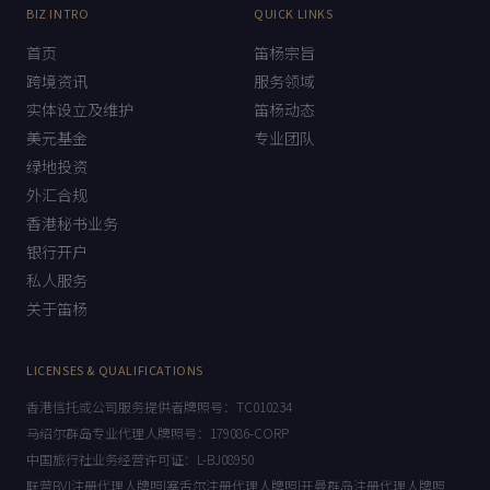
BIZ INTRO
QUICK LINKS
首页
笛杨宗旨
跨境资讯
服务领域
实体设立及维护
笛杨动态
美元基金
专业团队
绿地投资
外汇合规
香港秘书业务
银行开户
私人服务
关于笛杨
LICENSES & QUALIFICATIONS
香港信托或公司服务提供者牌照号：TC010234
马绍尔群岛专业代理人牌照号：179086-CORP
中国旅行社业务经营许可证：L-BJ08950
联营BVI注册代理人牌照|塞舌尔注册代理人牌照|开曼群岛注册代理人牌照