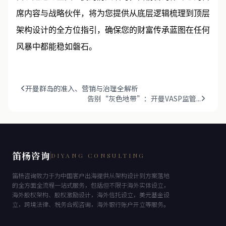
席内容与战略伙伴，将为您提供从底层逻辑梳理到顶层
架构设计的全方位指引，确保您的财富传承蓝图在任何
风暴中都能稳如磐石。
开曼群岛的准入、营销与治理全解析
告别“灰色地带”：开曼VASP监管...
笛杨咨询
DIYANG CONSULTING
笛杨咨询致力于为中国客户出海提供从架构设计到方案落地
的全方面全流程一站式服务，包括但不限于海外实体设立，
海外股权架构、股权激励设计，海外信托设立，美元基金设
立，跨境法律、税务合规咨询，海外银行账户开立等服务。