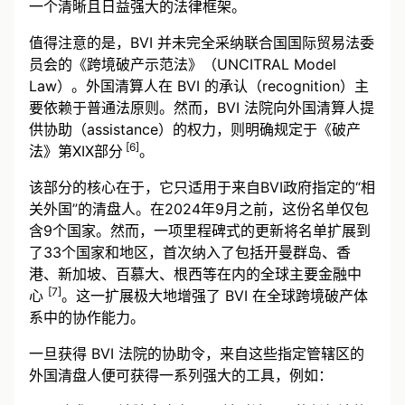
一个清晰且日益强大的法律框架。
值得注意的是，BVI 并未完全采纳联合国国际贸易法委
员会的《跨境破产示范法》（UNCITRAL Model
Law）。外国清算人在 BVI 的承认（recognition）主
要依赖于普通法原则。然而，BVI 法院向外国清算人提
供协助（assistance）的权力，则明确规定于《破产
[6]
法》第XIX部分
。
该部分的核心在于，它只适用于来自BVI政府指定的“相
关外国”的清盘人。在2024年9月之前，这份名单仅包
含9个国家。然而，一项里程碑式的更新将名单扩展到
了33个国家和地区，首次纳入了包括开曼群岛、香
港、新加坡、百慕大、根西等在内的全球主要金融中
[7]
心
。这一扩展极大地增强了 BVI 在全球跨境破产体
系中的协作能力。
一旦获得 BVI 法院的协助令，来自这些指定管辖区的
外国清盘人便可获得一系列强大的工具，例如：