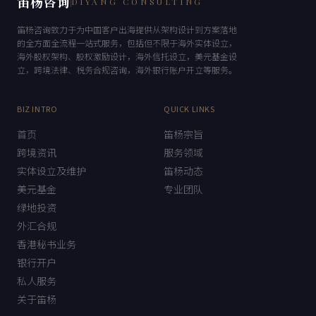
笛杨咨询
DIYANG CONSULTING
笛杨咨询致力于为中国客户出海提供从架构设计到方案落地
的全方面全流程一站式服务，包括但不限于海外实体设立，
海外股权架构、股权激励设计，海外信托设立，美元基金设
立，跨境法律、税务合规咨询，海外银行账户开立等服务。
BIZ INTRO
QUICK LINKS
首页
笛杨宗旨
跨境资讯
服务领域
实体设立及维护
笛杨动态
美元基金
专业团队
绿地投资
外汇合规
香港秘书业务
银行开户
私人服务
关于笛杨