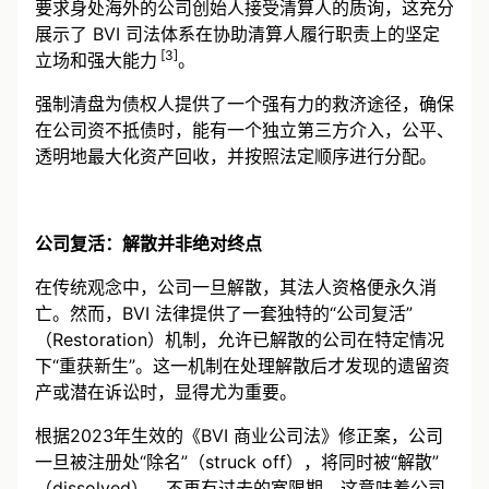
要求身处海外的公司创始人接受清算人的质询，这充分
展示了 BVI 司法体系在协助清算人履行职责上的坚定
[3]
立场和强大能力
。
强制清盘为债权人提供了一个强有力的救济途径，确保
在公司资不抵债时，能有一个独立第三方介入，公平、
透明地最大化资产回收，并按照法定顺序进行分配。
公司复活：解散并非绝对终点
在传统观念中，公司一旦解散，其法人资格便永久消
亡。然而，BVI 法律提供了一套独特的“公司复活”
（Restoration）机制，允许已解散的公司在特定情况
下“重获新生”。这一机制在处理解散后才发现的遗留资
产或潜在诉讼时，显得尤为重要。
根据2023年生效的《BVI 商业公司法》修正案，公司
一旦被注册处“除名”（struck off），将同时被“解散”
（dissolved），不再有过去的宽限期。这意味着公司