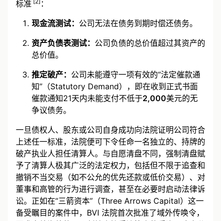
[2]
标准
：
现金流测试：
公司无法在债务到期时偿还债务。
资产负债表测试：
公司负债的总价值超过其资产的
总价值。
推定破产：
公司未能遵守一项有效的“法定催款通
知”（Statutory Demand），即在收到正式书面
催款通知21天内未能支付不低于
2,000
美元的无
争议债务。
一旦债权人、股东或公司自身成功向法院证明公司符合
上述任一标准，法院便可下令任命一名独立的、持牌的
破产执业人担任清算人。与自愿清盘不同，强制清盘赋
予了清算人极其广泛的法定权力，包括但不限于追查和
撤销不当交易（如不公允的优先还款或低价交易）、对
董事和高管的行为进行调查，甚至在必要时启动法律诉
讼。正如在“三箭资本”（Three Arrows Capital）这一
备受瞩目的案件中，BVI 法院首次批准了域外传唤令，