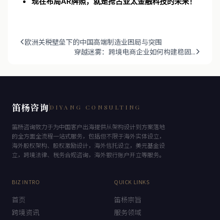
现在布局AR牌照，就是抢占亚太金融科技的未来！
欧洲关税壁垒下的中国高端制造业困局与突围
穿越迷雾：跨境电商企业如何构建稳固...
笛杨咨询
DIYANG CONSULTING
笛杨咨询致力于为中国客户出海提供从架构设计到方案落地
的全方面全流程一站式服务，包括但不限于海外实体设立，
海外股权架构、股权激励设计，海外信托设立，美元基金设
立，跨境法律、税务合规咨询，海外银行账户开立等服务。
BIZ INTRO
QUICK LINKS
首页
笛杨宗旨