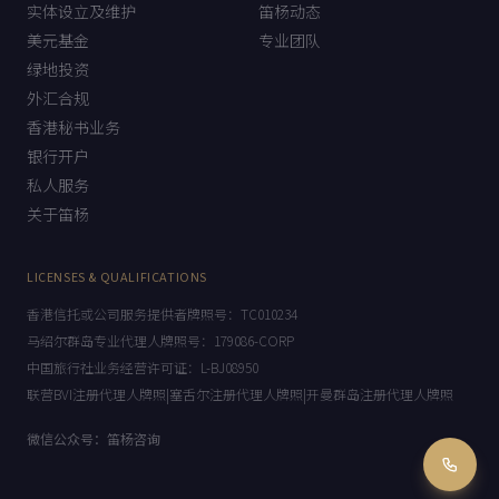
跨境资讯
服务领域
实体设立及维护
笛杨动态
美元基金
专业团队
绿地投资
外汇合规
香港秘书业务
银行开户
私人服务
关于笛杨
LICENSES & QUALIFICATIONS
香港信托或公司服务提供者牌照号：TC010234
马绍尔群岛专业代理人牌照号：179086-CORP
中国旅行社业务经营许可证：L-BJ08950
联营BVI注册代理人牌照|塞舌尔注册代理人牌照|开曼群岛注册代理人牌照
微信公众号：笛杨咨询