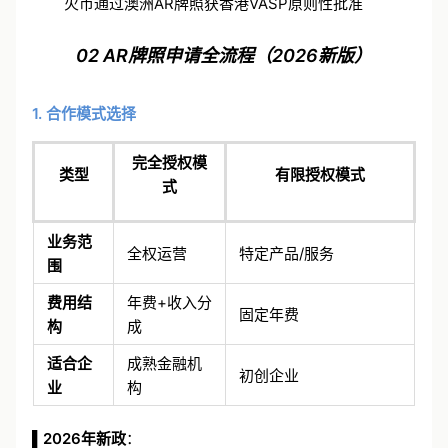
火币通过澳洲AR牌照获香港VASP原则性批准
02 AR牌照申请全流程（2026新版）
1. 合作模式选择
完全授权模
类型
有限授权模式
式
业务范
全权运营
特定产品/服务
围
费用结
年费+收入分
固定年费
构
成
适合企
成熟金融机
初创企业
业
构