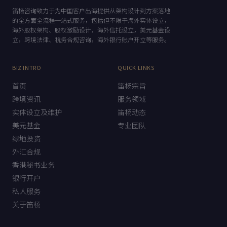
笛杨咨询
DIYANG CONSULTING
笛杨咨询致力于为中国客户出海提供从架构设计到方案落地
的全方面全流程一站式服务，包括但不限于海外实体设立，
海外股权架构、股权激励设计，海外信托设立，美元基金设
立，跨境法律、税务合规咨询，海外银行账户开立等服务。
BIZ INTRO
QUICK LINKS
首页
笛杨宗旨
跨境资讯
服务领域
实体设立及维护
笛杨动态
美元基金
专业团队
绿地投资
外汇合规
香港秘书业务
银行开户
私人服务
关于笛杨