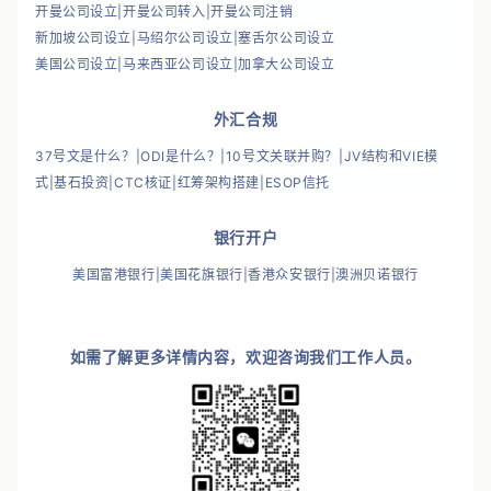
注销
开曼公司设立
|
开曼公司转入
|
开曼公司注销
新加坡公司设立
|
马绍尔公司设立
|
塞舌尔公司设立
美国公司设立
|
马来西亚公司设立
|
加拿大公司设立
外汇合规
37号文是什么？
|
ODI是什么？
|
10号文关联并购？
|
JV结构和VIE模
式
|
基石投资
|
CTC核证
|
红筹架构搭建
|
ESOP信托
银行开户
美国富港银行
|
美国花旗银行
|
香港众安银行
|
澳洲贝诺银行
如需了解更多详情内容，欢迎咨询我们工作人员。