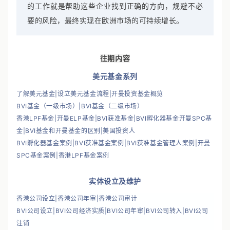
专业的支持对于成功至关重要。在这个意义上，我们
的工作就是帮助这些企业找到正确的方向，规避不必
要的风险，最终实现在欧洲市场的可持续增长。
往期内容
美元基金系列
了解美元基金
|
设立美元基金流程
|
开曼投资基金概览
BVI基金（一级市场）
|
BVI基金（二级市场）
香港LPF基金
|
开曼ELP基金
|
BVI获准基金
|
BVI孵化器基金
开曼SPC基
金
|
BVI基金和开曼基金的区别
|
美国投资人
BVI孵化器基金案例
|
BVI获准基金案例
|
BVI获准基金管理人案例
|
开曼
SPC基金案例
|
香港LPF基金案例
实体设立及维护
香港公司设立
|
香港公司年审
|
香港公司审计
BVI公司设立
|
BVI公司经济实质
|
BVI公司年审
|
BVI公司转入
|
BVI公司