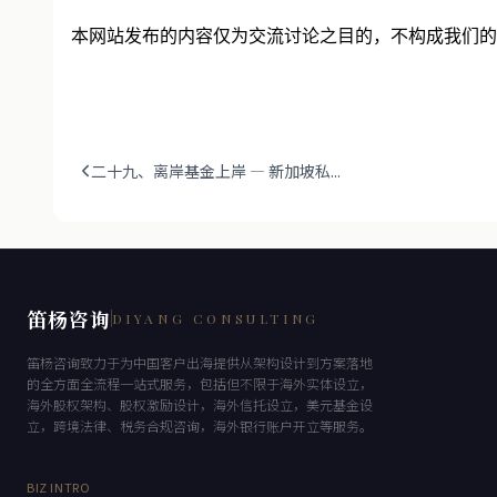
本网站发布的内容仅为交流讨论之目的，不构成我们的
二十九、离岸基金上岸 — 新加坡私...
笛杨咨询
DIYANG CONSULTING
笛杨咨询致力于为中国客户出海提供从架构设计到方案落地
的全方面全流程一站式服务，包括但不限于海外实体设立，
海外股权架构、股权激励设计，海外信托设立，美元基金设
立，跨境法律、税务合规咨询，海外银行账户开立等服务。
BIZ INTRO