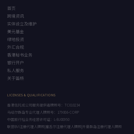
首页
跨境资讯
实体设立及维护
美元基金
绿地投资
外汇合规
香港秘书业务
银行开户
私人服务
关于笛杨
LICENSES & QUALIFICATIONS
香港信托或公司服务提供者牌照号：TC010234
马绍尔群岛专业代理人牌照号：179086-CORP
中国旅行社业务经营许可证：L-BJ08950
联营BVI注册代理人牌照|塞舌尔注册代理人牌照|开曼群岛注册代理人牌照