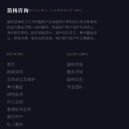
笛杨咨询
DIYANG CONSULTING
笛杨咨询致力于为中国客户出海提供从架构设计到方案落地
的全方面全流程一站式服务，包括但不限于海外实体设立，
海外股权架构、股权激励设计，海外信托设立，美元基金设
立，跨境法律、税务合规咨询，海外银行账户开立等服务。
BIZ INTRO
QUICK LINKS
首页
笛杨宗旨
跨境资讯
服务领域
实体设立及维护
笛杨动态
美元基金
专业团队
绿地投资
外汇合规
香港秘书业务
银行开户
私人服务