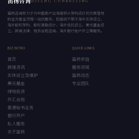
笛杨咨询
DIYANG CONSULTING
笛杨咨询致力于为中国客户出海提供从架构设计到方案落地
的全方面全流程一站式服务，包括但不限于海外实体设立，
海外股权架构、股权激励设计，海外信托设立，美元基金设
立，跨境法律、税务合规咨询，海外银行账户开立等服务。
BIZ INTRO
QUICK LINKS
首页
笛杨宗旨
跨境资讯
服务领域
实体设立及维护
笛杨动态
美元基金
专业团队
绿地投资
外汇合规
香港秘书业务
银行开户
私人服务
关于笛杨