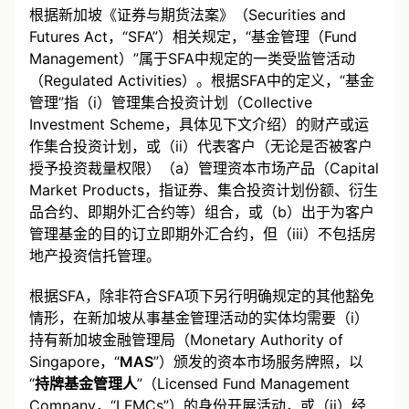
根据新加坡《证券与期货法案》（Securities and
Futures Act，“SFA”）相关规定，“基金管理（Fund
Management）”属于SFA中规定的一类受监管活动
（Regulated Activities）。根据SFA中的定义，“基金
管理”指（i）管理集合投资计划（Collective
Investment Scheme，具体见下文介绍）的财产或运
作集合投资计划，或（ii）代表客户（无论是否被客户
授予投资裁量权限）（a）管理资本市场产品（Capital
Market Products，指证券、集合投资计划份额、衍生
品合约、即期外汇合约等）组合，或（b）出于为客户
管理基金的目的订立即期外汇合约，但（iii）不包括房
地产投资信托管理。
根据SFA，除非符合SFA项下另行明确规定的其他豁免
情形，在新加坡从事基金管理活动的实体均需要（i）
持有新加坡金融管理局（Monetary Authority of
Singapore，“
MAS
”）颁发的资本市场服务牌照，以
“
持牌基金管理人
”（Licensed Fund Management
Company，“LFMCs”）的身份开展活动，或（ii）经