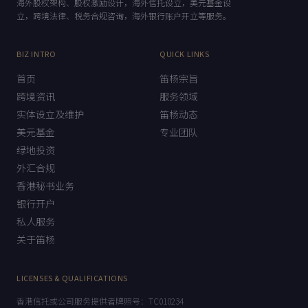
海外股权架构、股权激励设计，海外信托设立，美元基金设
立，跨境法律、税务合规咨询，海外银行账户开立等服务。
BIZ INTRO
QUICK LINKS
首页
笛杨宗旨
跨境资讯
服务领域
实体设立及维护
笛杨动态
美元基金
专业团队
绿地投资
外汇合规
香港秘书业务
银行开户
私人服务
关于笛杨
LICENSES & QUALIFICATIONS
香港信托或公司服务提供者牌照号：TC010234