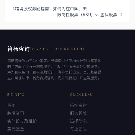
跨境股权激励指南：如何为在中国、美...
限制性股票（RSU）vs.虚拟股票...
笛杨咨询
DIYANG CONSULTING
笛杨咨询致力于为中国客户出海提供从架构设计到方案落地
的全方面全流程一站式服务，包括但不限于海外实体设立，
海外股权架构、股权激励设计，海外信托设立，美元基金设
立，跨境法律、税务合规咨询，海外银行账户开立等服务。
BIZ INTRO
QUICK LINKS
首页
笛杨宗旨
跨境资讯
服务领域
实体设立及维护
笛杨动态