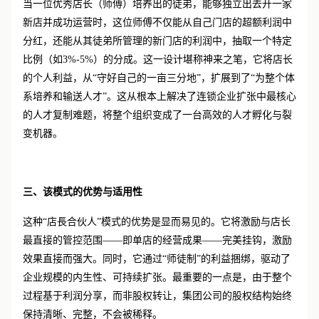
当一位优秀店长（师傅）培养出的徒弟，能够独立出去开一家
新店并成功运营时，这位师傅不仅能从自己门店的超额利润中
分红，还能从其徒弟所管理的新门店的利润中，抽取一个特定
比例（如3%-5%）的分成。这一设计堪称神来之笔，它将店长
的个人利益，从“守好自己的一亩三分地”，扩展到了“为整个体
系培养和输送人才”。这从根本上解决了连锁企业扩张中最核心
的人才复制难题，将整个组织变成了一台高效的人才孵化与裂
变机器。
三、该模式的优势与适用性
这种
“店長合伙人”模式的优势是显而易见的。它将激励与店长
最直接的管控范围——即单店的经营成果——完美挂钩，激励
效果直接而强大。同时，它通过“师徒制”的利益捆绑，驱动了
企业规模的内生性、可持续扩张。最重要的一点是，由于整个
过程基于利润分享，而非股权转让，集团公司的股权结构始终