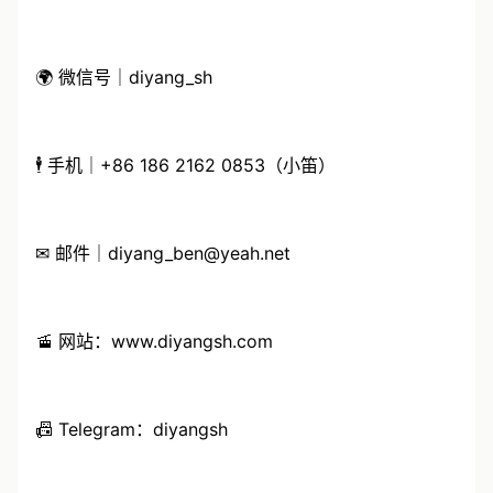
🌍 微信号｜diyang_sh
🕴 手机｜+86 186 2162 0853（小笛）
✉ 邮件｜diyang_ben@yeah.net
🚡 网站：www.diyangsh.com
📠 Telegram：diyangsh