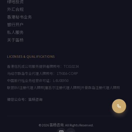
美元基金
专业团队
绿地投资
外汇合规
香港秘书业务
银行开户
私人服务
关于笛杨
LICENSES & QUALIFICATIONS
香港信托或公司服务提供者牌照号：TC010234
马绍尔群岛专业代理人牌照号：179086-CORP
中国旅行社业务经营许可证：L-BJ08950
联营BVI注册代理人牌照|塞舌尔注册代理人牌照|开曼群岛注册代理人牌照
微信公众号：笛杨咨询
© 2026
笛杨咨询
. All Rights Reserved.