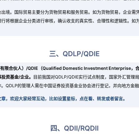
在境外设立无具体实业项目的股权投资基金或投资平台、赌博业、色情业
金出境。国际贸易主要分为货物贸易和服务贸易。如为货物贸易，企业需
银行将根据企业分类进行审核，确认收支的真实性、合理性和逻辑性。如
三、QDLP/QDIE
r，合格境内有限合伙人）/QDIE（Qualified Domestic Investment
投资基金/企业。
目前我国对QDLP/QDIE实行试点制度，国家外汇管
。QDLP的管理人需在中国证券投资基金业协会进行登记，并向地方金
文章，欢迎大家经常互动，比如设置星标，点在看、转发或者留言。
四、QDII/RQDII