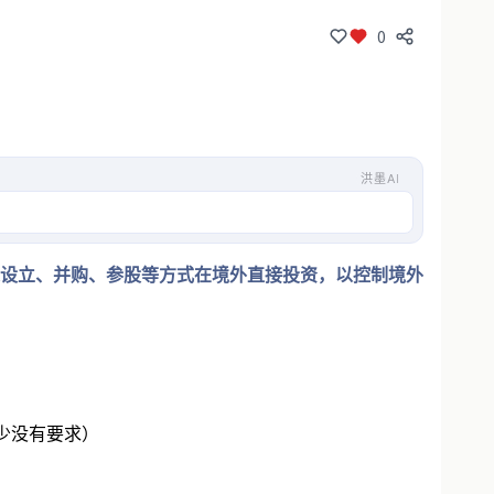
0
洪墨AI
涵盖了企业在境外进行投资时需要了解的相关
准后，通过设立、并购、参股等方式在境外直接投资，以控制境外
少没有要求）