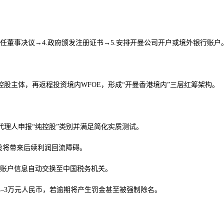
与首任董事决议→4.政府颁发注册证书→5.安排开曼公司开户或境外银行账户
股主体，再返程投资境内WFOE，形成“开曼香港境内”三层红筹架构。
理人申报“纯控股”类别并满足简化实质测试。
先设将带来后续利润回流障碍。
资账户信息自动交换至中国税务机关。
–3万元人民币，若逾期将产生罚金甚至被强制除名。