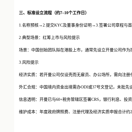
三、标准设立流程（约7–10个工作日）
1.名称预核→2.提交KYC及董事身份证明→3.签署公司章程
2.典型场景：红筹上市与风险提示
场景：中国创始团队拟在港股上市，通常先设立开曼公司作为控
3.风险提示
经济实质：若开曼公司仅设壳而无雇员、办公场所，需向注册代
外汇合规：中国境内资金出境需办ODI或37号文登记，未批
信息透明：开曼已与60+税务管辖区签署CRS，银行利息、投
维护成本：年度政府牌照费、注册代理及经济实质申报合计约2