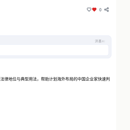
0
洪墨AI
设立流程，以及在红筹上市中的应用场景
、法律地位与典型用法，帮助计划海外布局的中国企业家快速判