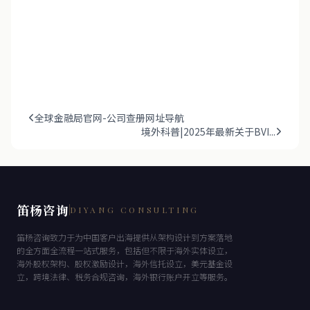
全球金融局官网-公司查册网址导航
境外科普|2025年最新关于BVI...
笛杨咨询
DIYANG CONSULTING
笛杨咨询致力于为中国客户出海提供从架构设计到方案落地
的全方面全流程一站式服务，包括但不限于海外实体设立，
海外股权架构、股权激励设计，海外信托设立，美元基金设
立，跨境法律、税务合规咨询，海外银行账户开立等服务。