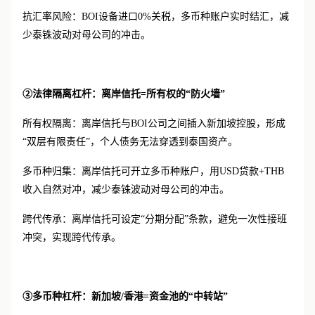
抗汇率风险：
BOI设备进口0%关税，多币种账户实时结汇，减
少泰铢波动对母公司的冲击。
②法律隔离杠杆：离岸信托=所有权的“防火墙”
所有权隔离：离岸信托与
BOI公司之间插入新加坡控股，形成
“双层有限责任”，个人债务无法穿透到泰国资产。
多币种归集：离岸信托可开立多币种账户，用
USD贷款+THB
收入自然对冲，减少泰铢波动对母公司的冲击。
跨代传承：离岸信托可设定
“分期分配”条款，避免一次性接班
冲突，实现跨代传承。
③多币种杠杆：新加坡/香港=资金池的“中转站”