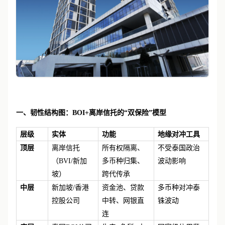
一、韧性结构图：
BOI+离岸信托的“双保险”模型
层级
实体
功能
地缘对冲工具
顶层
离岸信托
所有权隔离、
不受泰国政治
（
BVI/新加
多币种归集、
波动影响
坡）
跨代传承
中层
新加坡
/香港
资金池、贷款
多币种对冲泰
控股公司
中转、网银直
铢波动
连