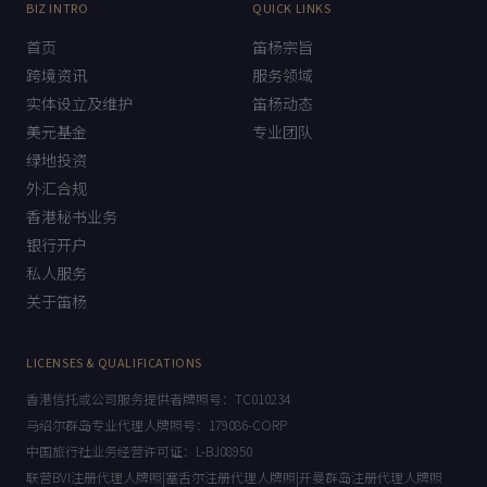
BIZ INTRO
QUICK LINKS
首页
笛杨宗旨
跨境资讯
服务领域
实体设立及维护
笛杨动态
美元基金
专业团队
绿地投资
外汇合规
香港秘书业务
银行开户
私人服务
关于笛杨
LICENSES & QUALIFICATIONS
香港信托或公司服务提供者牌照号：TC010234
马绍尔群岛专业代理人牌照号：179086-CORP
中国旅行社业务经营许可证：L-BJ08950
联营BVI注册代理人牌照|塞舌尔注册代理人牌照|开曼群岛注册代理人牌照