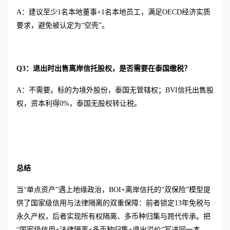
A：建议至少1名本地董事+1名本地员工，满足OECD经济实质
要求，避免被认定为“空壳”。
Q3：退出时出售离岸信托股权，是否需要在泰国缴税？
A：不需要。标的为境外股份，泰国无管辖权；BVI信托出售股
权，资本利得0%，泰国无股权转让税。
总结
当
“单点资产”遇上地缘政治，BOI+离岸信托的“双保险”模型提
供了国家级信用与法律隔离的双重保障：前者锁定13年免税与
永久产权，后者实现所有权隔离、多币种归集与跨代传承。把
“国家级信用+法律隔离+多币种归集+退出溢价”写进同一本