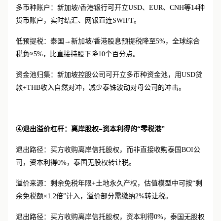
多币种账户：新加坡
/香港银行可开立USD、EUR、CNH等14种
货币账户，实时结汇、网银直连SWIFT。
低预提税：泰国
→新加坡/香港股息预提税降至5%，全球综合
税负≈5%，比直接持股下降10个百分点。
资金池归集：新加坡控股公司可开立多币种资金池，用
USD贷
款+THB收入自然对冲，减少泰铢波动对母公司的冲击。
④退出溢价杠杆：离岸股权=资本利得的“零税港”
退出路径：买方收购离岸信托股权，而非直接收购泰国
BOI公
司，资本利得0%，泰国无股权转让税。
溢价来源：剩余免税年限
+土地永久产权，估值模型中可按“剩
余免税额×1.2倍”计入，溢价部分需缴纳2%转让税。
退出路径：买方收购离岸信托股权，资本利得
0%，泰国无股权