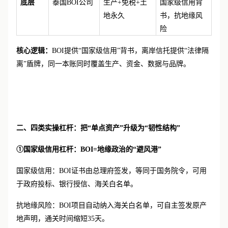
底层
泰国
BOI公司
生产
+免税+土
国家级信用背
地永久
书，抗地缘风
险
核心逻辑：
BOI提供“国家级信用”背书，离岸信托提供“法律隔
离”盾牌，同一本账同时覆盖生产、资金、数据与品牌。
二、四类实操杠杆：把
“单点资产”升级为“韧性结构”
①国家级信用杠杆：BOI=地缘政治的“避风港”
国家级信用：
BOI证书由总理府签发，等同于国务院令，可用
于政府投标、银行授信、海关白名单。
抗地缘风险：
BOI项目自动纳入海关白名单，可自主签发原产
地声明，通关时间缩短35天。