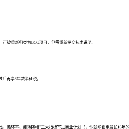
标，可被重新归类为BCG项目，但需重新提交技术说明。
通过后再享3年减半征税。
物占比、循环率、能耗降幅”三大指标写进商业计划书，你就能锁定最长16