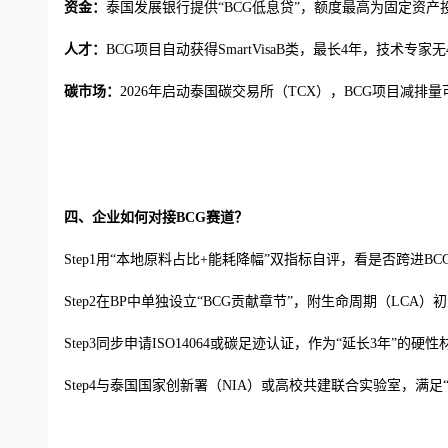
资金：
泰国发展银行提供
“BCG低息贷”，额度最高为固定资产投
人才：
BCG项目自动获得SmartVisaB类，最长4年，技术专家
碳市场：
2026年启动泰国碳交易所（TCX），BCG项目减排量可
四、企业如何对接
BCG赛道？
Step1用“本地原料占比+能耗降幅”双指标自评，看是否跨进BC
Step2在BP中单独设立“BCG贡献章节”，附生命周期（LCA）
Step3同步申请ISO14064或碳足迹认证，作为“延长3年”的硬
Step4与泰国国家创新署（NIA）或高校共建联合实验室，满足