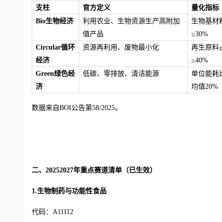
支柱
官方定义
量化指标
Bio生物经济
利用农业、生物资源生产高附加
生物基材
值产品
≥30%
Circular循环
资源再利用、废物最小化
再生原料
经济
≥40%
Green绿色经
低碳、零排放、清洁能源
单位能耗
济
均值
20%
数据来自
BOI公告第58/2025。
二、
20252027年重点赛道清单（已生效）
1.生物制药与功能性食品
代码：
A11112