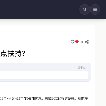
0
重点扶持？
洪墨AI
生物制药、塑料回收
长13年+再延长3年”的叠加优惠。看懂BCG的筛选逻辑，就能提