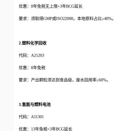
优惠：
8年免税无上限+3年BCG延长
要求：须取得
GMP或ISO22000，本地原料占比≥40%。
2.塑料化学回收
代码：
A21203
优惠：
8年免税
要求：产出颗粒须达到食品级，废水回用率
≥60%。
3.氢能与燃料电池
代码：
A11301
优惠：
13年免税+3年BCG延长