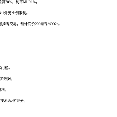
资70%，利率MLR1%。
无4:1外劳比例限制。
挂牌交易，预计底价200泰铢/tCO2e。
G门槛。
初步数据。
性材料。
“技术落地”评分。