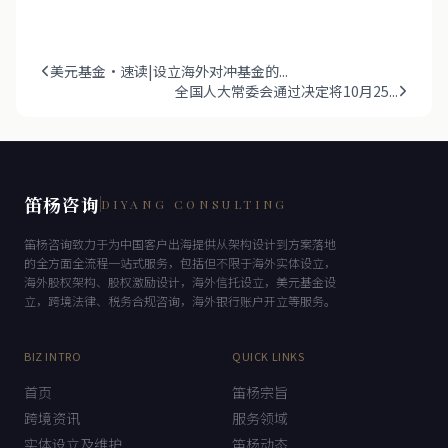
美元基金·速读|设立海外对冲基金的...
全国人大常委会通过决定将10月25...
笛杨咨询
DIYANG CONSULTING
笛杨咨询致力于为中国客户出海提供从架构设计到方案落地
的全方面全流程一站式服务，包括但不限于海外实体设立，
海外股权架构、股权激励设计，海外信托设立，美元基金设
立，跨境法律、税务合规咨询，海外银行账户开立等服务。
BIZ INTRO
QUICK LINKS
首页
笛杨宗旨
跨境资讯
服务领域
实体设立及维护
笛杨动态