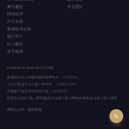
美元基金
专业团队
绿地投资
外汇合规
香港秘书业务
银行开户
私人服务
关于笛杨
LICENSES & QUALIFICATIONS
香港信托或公司服务提供者牌照号：TC010234
马绍尔群岛专业代理人牌照号：179086-CORP
中国旅行社业务经营许可证：L-BJ08950
联营BVI注册代理人牌照|塞舌尔注册代理人牌照|开曼群岛注册代理人牌照
微信公众号：笛杨咨询