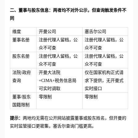
二、董事与股东信息：两者均不对外公示，但查询触发条件不
同
维度
开曼公司
塞舌尔公司
董事名册
注册代理人留档，公
注册代理人留档，公
众不可查
众不可查
股东名册
注册代理人留档，公
注册代理人留档，公
众不可查
众不可查
法院
/政府
开曼大法院
仅在国家机构正式请
查询
+CIMA+税务信息局
求下提供，无开曼式
可实时调取
实时接口
董事
/股东
零限制
零限制
国籍限制
提示：
两地均无需在公开网站披露董事或股东姓名，但开曼的
实时监管接口更密集，塞舌尔查询门槛更高。