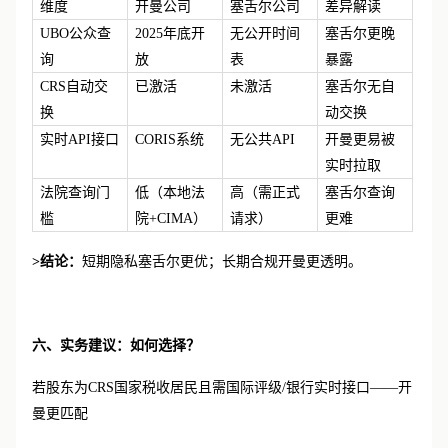
维度
开曼公司
塞舌尔公司
差异解读
UBO公众查
2025年底开
无公开时间
塞舌尔更晚
询
放
表
暴露
CRS自动交
已激活
未激活
塞舌尔无自
换
动交换
实时
API接口
CORIS系统
无公共
API
开曼更易被
实时拉取
法院查询门
低（本地法
高（需正式
塞舌尔查询
槛
院
+CIMA）
请求）
更难
>结论：
短期隐私塞舌尔更优；长期合规开曼更透明。
六、实务建议：如何选择？
若股东为
CRS国家税收居民且需国际评级/银行实时接口——开
曼更匹配