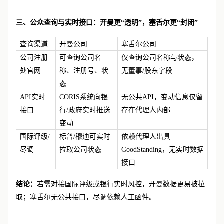
三、公众查询与实时接口：开曼更
“透明”，塞舌尔更“封闭”
查询渠道
开曼公司
塞舌尔公司
公司注册
可查询公司名
仅查询公司名称与状态，
处官网
称、注册号、状
无董事
/股东字段
态
API实时
CORIS系统向银
无公共
API，变动信息仅留
接口
行/政府实时推送
存在代理人内部
变动
国际评级
/
标普
/穆迪可实时
依赖代理人出具
尽调
拉取公司状态
GoodStanding，无实时数据
接口
结论：
若需对接国际评级或银行实时风控，开曼数据更易被拉
取；塞舌尔无公共接口，尽调依赖人工函件。