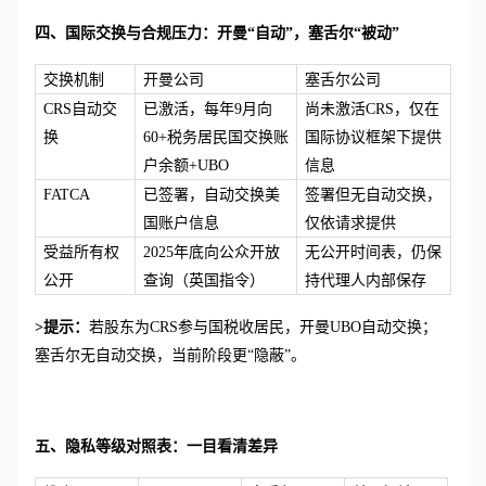
四、国际交换与合规压力：开曼
“自动”，塞舌尔“被动”
交换机制
开曼公司
塞舌尔公司
CRS自动交
已激活，每年
9月向
尚未激活
CRS，仅在
换
60+税务居民国交换账
国际协议框架下提供
户余额+UBO
信息
FATCA
已签署，自动交换美
签署但无自动交换，
国账户信息
仅依请求提供
受益所有权
2025年底向公众开放
无公开时间表，仍保
公开
查询（英国指令）
持代理人内部保存
>提示：
若股东为CRS参与国税收居民，开曼UBO自动交换；
塞舌尔无自动交换，当前阶段更“隐蔽”。
五、隐私等级对照表：一目看清差异