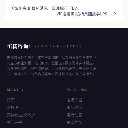
笛杨资讯|最新消息，亚洲银行（BV...
VIP邀请函|笛杨集团携手LPS：...
笛杨咨询
DIYANG CONSULTING
笛杨咨询致力于为中国客户出海提供从架构设计到方案落地
的全方面全流程一站式服务，包括但不限于海外实体设立，
海外股权架构、股权激励设计，海外信托设立，美元基金设
立，跨境法律、税务合规咨询，海外银行账户开立等服务。
BIZ INTRO
QUICK LINKS
首页
笛杨宗旨
跨境资讯
服务领域
实体设立及维护
笛杨动态
美元基金
专业团队