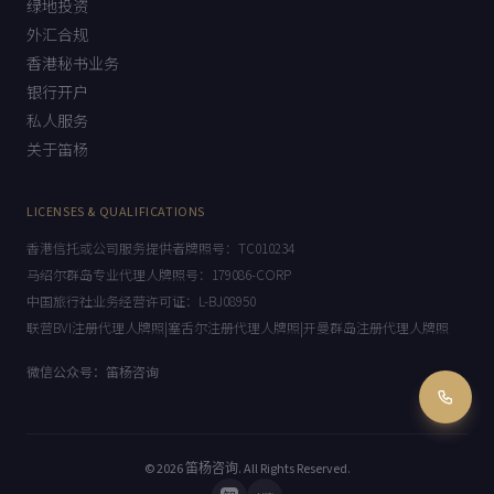
绿地投资
外汇合规
香港秘书业务
银行开户
私人服务
关于笛杨
LICENSES & QUALIFICATIONS
香港信托或公司服务提供者牌照号：TC010234
马绍尔群岛专业代理人牌照号：179086-CORP
中国旅行社业务经营许可证：L-BJ08950
联营BVI注册代理人牌照|塞舌尔注册代理人牌照|开曼群岛注册代理人牌照
微信公众号：笛杨咨询
© 2026
笛杨咨询
. All Rights Reserved.