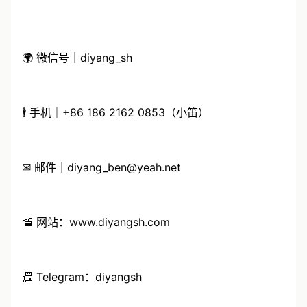
🌍 微信号｜diyang_sh
🕴 手机｜+86 186 2162 0853（小笛）
✉ 邮件｜diyang_ben@yeah.net
🚡 网站：www.diyangsh.com
📠 Telegram：diyangsh