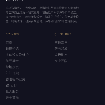
笛杨咨询致力于为中国客户出海提供从架构设计到方案落地
的全方面全流程一站式服务，包括但不限于海外实体设立，
海外股权架构、股权激励设计，海外信托设立，美元基金设
立，跨境法律、税务合规咨询，海外银行账户开立等服务。
BIZ INTRO
QUICK LINKS
首页
笛杨宗旨
跨境资讯
服务领域
实体设立及维护
笛杨动态
美元基金
专业团队
绿地投资
外汇合规
香港秘书业务
银行开户
私人服务
关于笛杨