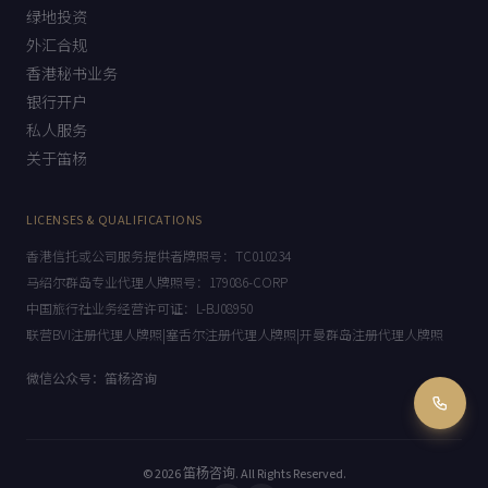
绿地投资
外汇合规
香港秘书业务
银行开户
私人服务
关于笛杨
LICENSES & QUALIFICATIONS
香港信托或公司服务提供者牌照号：TC010234
马绍尔群岛专业代理人牌照号：179086-CORP
中国旅行社业务经营许可证：L-BJ08950
联营BVI注册代理人牌照|塞舌尔注册代理人牌照|开曼群岛注册代理人牌照
微信公众号：笛杨咨询
© 2026
笛杨咨询
. All Rights Reserved.