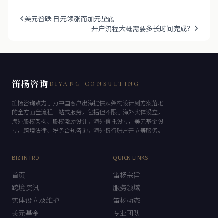
美元普跌 日元领涨而加元垫底
开户流程大概需要多长时间完成？
笛杨咨询
DIYANG CONSULTING
笛杨咨询致力于为中国客户出海提供从架构设计到方案落地
的全方面全流程一站式服务，包括但不限于海外实体设立，
海外股权架构、股权激励设计，海外信托设立，美元基金设
立，跨境法律、税务合规咨询，海外银行账户开立等服务。
BIZ INTRO
QUICK LINKS
首页
笛杨宗旨
跨境资讯
服务领域
实体设立及维护
笛杨动态
美元基金
专业团队