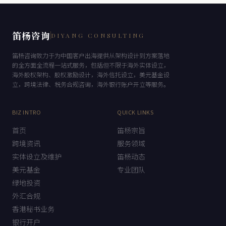
笛杨咨询
DIYANG CONSULTING
笛杨咨询致力于为中国客户出海提供从架构设计到方案落地
的全方面全流程一站式服务，包括但不限于海外实体设立，
海外股权架构、股权激励设计，海外信托设立，美元基金设
立，跨境法律、税务合规咨询，海外银行账户开立等服务。
BIZ INTRO
QUICK LINKS
首页
笛杨宗旨
跨境资讯
服务领域
实体设立及维护
笛杨动态
美元基金
专业团队
绿地投资
外汇合规
香港秘书业务
银行开户