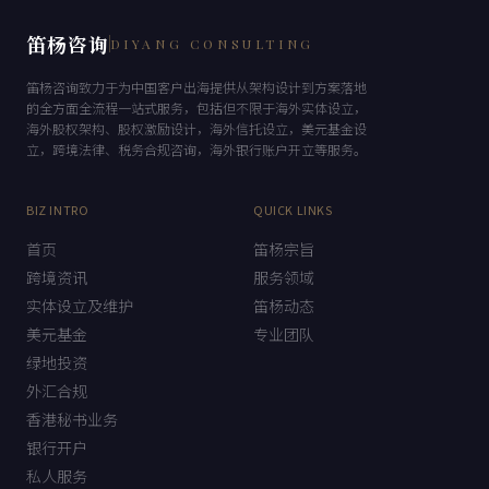
笛杨咨询
DIYANG CONSULTING
笛杨咨询致力于为中国客户出海提供从架构设计到方案落地
的全方面全流程一站式服务，包括但不限于海外实体设立，
海外股权架构、股权激励设计，海外信托设立，美元基金设
立，跨境法律、税务合规咨询，海外银行账户开立等服务。
BIZ INTRO
QUICK LINKS
首页
笛杨宗旨
跨境资讯
服务领域
实体设立及维护
笛杨动态
美元基金
专业团队
绿地投资
外汇合规
香港秘书业务
银行开户
私人服务