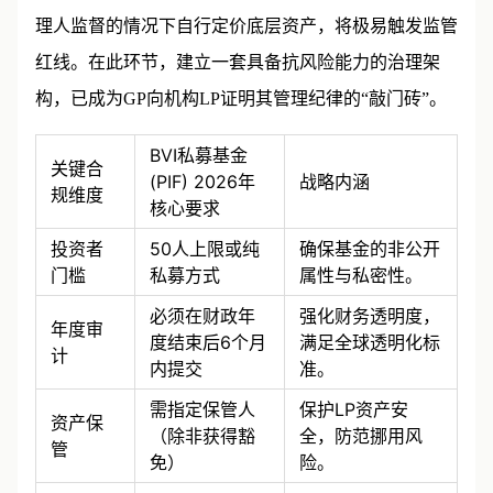
离。这意味着，如果一个GP试图在缺乏第三方行政管
理人监督的情况下自行定价底层资产，将极易触发监管
红线。在此环节，建立一套具备抗风险能力的治理架
构，已成为GP向机构LP证明其管理纪律的“敲门砖”。
BVI私募基金
关键合
(PIF) 2026年
战略内涵
规维度
核心要求
投资者
50人上限或纯
确保基金的非公开
门槛
私募方式
属性与私密性。
必须在财政年
强化财务透明度，
年度审
度结束后6个月
满足全球透明化标
计
内提交
准。
需指定保管人
保护LP资产安
资产保
（除非获得豁
全，防范挪用风
管
免）
险。