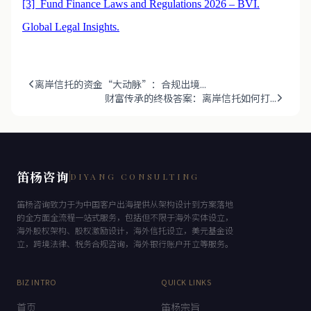
[3] Fund Finance Laws and Regulations 2026 – BVI.
Global Legal Insights.
离岸信托的资金“大动脉”：合规出境...
财富传承的终极答案：离岸信托如何打...
笛杨咨询
DIYANG CONSULTING
笛杨咨询致力于为中国客户出海提供从架构设计到方案落地
的全方面全流程一站式服务，包括但不限于海外实体设立，
海外股权架构、股权激励设计，海外信托设立，美元基金设
立，跨境法律、税务合规咨询，海外银行账户开立等服务。
BIZ INTRO
QUICK LINKS