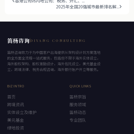
香港公司vs内地公司：税务、外汇、...
2025年全国20强城市最新排名解...
笛杨咨询
DIYANG CONSULTING
笛杨咨询致力于为中国客户出海提供从架构设计到方案落地
的全方面全流程一站式服务，包括但不限于海外实体设立，
海外股权架构、股权激励设计，海外信托设立，美元基金设
立，跨境法律、税务合规咨询，海外银行账户开立等服务。
BIZ INTRO
QUICK LINKS
首页
笛杨宗旨
跨境资讯
服务领域
实体设立及维护
笛杨动态
美元基金
专业团队
绿地投资