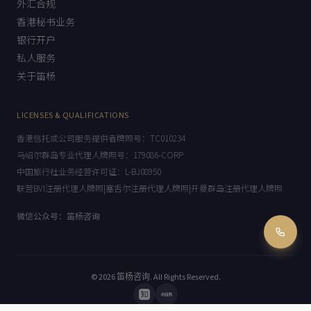
外汇合规
香港秘书业务
银行开户
私人服务
关于笛杨
LICENSES & QUALIFICATIONS
香港信托或公司服务提供者牌照号：TC010234
马绍尔群岛专业代理人牌照号：179086-CORP
中国旅行社业务经营许可证：L-BJ08950
联营BVI注册代理人牌照|塞舌尔注册代理人牌照|开曼群岛注册代理人牌照
微信公众号：笛杨咨询
© 2026
笛杨咨询
. All Rights Reserved.