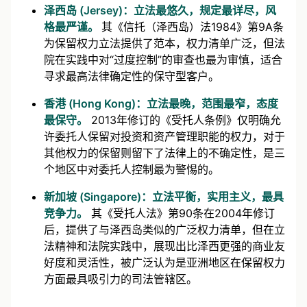
泽西岛 (Jersey)：立法最悠久，规定最详尽，风
格最严谨。
其《信托（泽西岛）法1984》第9A条
为保留权力立法提供了范本，权力清单广泛，但法
院在实践中对“过度控制”的审查也最为审慎，适合
寻求最高法律确定性的保守型客户。
香港 (Hong Kong)：立法最晚，范围最窄，态度
最保守。
2013年修订的《受托人条例》仅明确允
许委托人保留对投资和资产管理职能的权力，对于
其他权力的保留则留下了法律上的不确定性，是三
个地区中对委托人控制最为警惕的。
新加坡 (Singapore)：立法平衡，实用主义，最具
竞争力。
其《受托人法》第90条在2004年修订
后，提供了与泽西岛类似的广泛权力清单，但在立
法精神和法院实践中，展现出比泽西更强的商业友
好度和灵活性，被广泛认为是亚洲地区在保留权力
方面最具吸引力的司法管辖区。