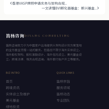
香港VASP牌照申请实务与架构合规...
一文读懂BVI孵化器基金：新兴基金...
笛杨咨询
DIYANG CONSULTING
笛杨咨询致力于为中国客户出海提供从架构设计到方案落地
的全方面全流程一站式服务，包括但不限于海外实体设立，
海外股权架构、股权激励设计，海外信托设立，美元基金设
立，跨境法律、税务合规咨询，海外银行账户开立等服务。
BIZ INTRO
QUICK LINKS
首页
笛杨宗旨
跨境资讯
服务领域
实体设立及维护
笛杨动态
美元基金
专业团队
绿地投资