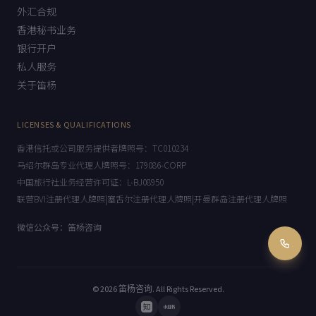
外汇合规
香港秘书业务
银行开户
私人服务
关于笛杨
LICENSES & QUALIFICATIONS
香港信托或公司服务提供者牌照号：TC010234
马绍尔群岛专业代理人牌照号：179086-CORP
中国旅行社业务经营许可证：L-BJ08950
联营BVI注册代理人牌照|塞舌尔注册代理人牌照|开曼群岛注册代理人牌照
微信公众号：笛杨咨询
© 2026
笛杨咨询
. All Rights Reserved.