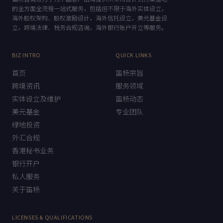
的全方面全流程一站式服务，包括但不限于海外实体设立，
海外股权架构、股权激励设计，海外信托设立，美元基金设
立，跨境法律、税务合规咨询，海外银行账户开立等服务。
BIZ INTRO
QUICK LINKS
首页
笛杨宗旨
跨境资讯
服务领域
实体设立及维护
笛杨动态
美元基金
专业团队
绿地投资
外汇合规
香港秘书业务
银行开户
私人服务
关于笛杨
LICENSES & QUALIFICATIONS