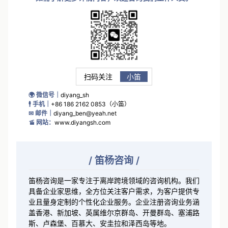
扫码关注
小笛
🌍 微信号｜
diyang_sh
🕴 手机｜
+86 186 2162 0853（小笛）
✉ 邮件｜
diyang_ben@yeah.net
🚡 网站：
www.diyangsh.com
/
笛杨咨询
/
笛杨咨询是一家专注于离岸跨境领域的咨询机构。我们
具备企业家思维，全方位关注客户需求，为客户提供专
业且量身定制的个性化企业服务。企业注册咨询业务涵
盖香港、新加坡、英属维尔京群岛、开曼群岛、塞浦路
斯、卢森堡、百慕大、安圭拉和泽西岛等地。