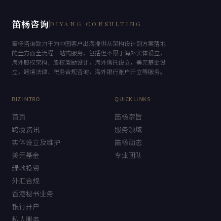
笛杨咨询
DIYANG CONSULTING
笛杨咨询致力于为中国客户出海提供从架构设计到方案落地
的全方面全流程一站式服务，包括但不限于海外实体设立，
海外股权架构、股权激励设计，海外信托设立，美元基金设
立，跨境法律、税务合规咨询，海外银行账户开立等服务。
BIZ INTRO
QUICK LINKS
首页
笛杨宗旨
跨境资讯
服务领域
实体设立及维护
笛杨动态
美元基金
专业团队
绿地投资
外汇合规
香港秘书业务
银行开户
私人服务