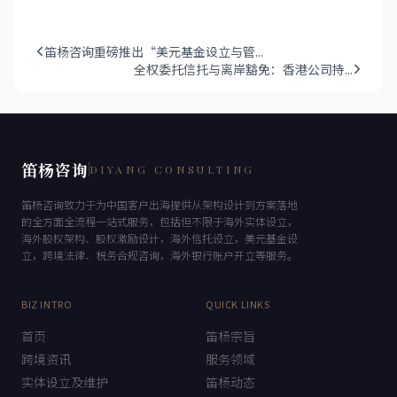
笛杨咨询重磅推出“美元基金设立与管...
全权委托信托与离岸豁免：香港公司持...
笛杨咨询
DIYANG CONSULTING
笛杨咨询致力于为中国客户出海提供从架构设计到方案落地
的全方面全流程一站式服务，包括但不限于海外实体设立，
海外股权架构、股权激励设计，海外信托设立，美元基金设
立，跨境法律、税务合规咨询，海外银行账户开立等服务。
BIZ INTRO
QUICK LINKS
首页
笛杨宗旨
跨境资讯
服务领域
实体设立及维护
笛杨动态