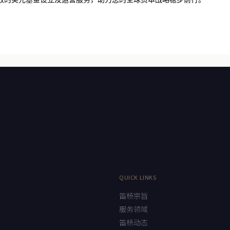
效的
美元基金
设立及运营服务，助力您的全球资本战略稳步前行。
QUICK LINKS
笛杨宗旨
服务领域