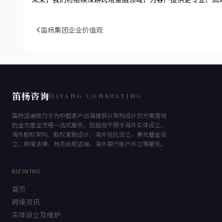
未来，我们将继续深耕跨境金融领域，为客户提供更专业、高
笛杨集团企业价值观
笛杨咨询
DIYANG CONSULTING
笛杨咨询致力于为中国客户出海提供从架构设计到方案落地
的全方面全流程一站式服务，包括但不限于海外实体设立，
海外股权架构、股权激励设计，海外信托设立，美元基金设
立，跨境法律、税务合规咨询，海外银行账户开立等服务。
BIZ INTRO
首页
跨境资讯