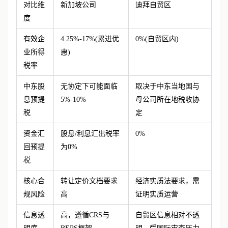
对比维
新加坡公司
迪拜自贸区
度
有效企
4.25%-17%(累进优
0%(自贸区内)
业所得
惠)
税率
中东股
无协定下可能面临
取决于中东当地国与
息预提
5%-10%
母公司所在地税收协
税
定
资金汇
股息
/利息汇出税率
0%
回预提
为0%
税
核心合
转让定价文档要求
经济实质法要求，需
规风险
高
证明实质运营
信息透
高，遵循
CRS与
自贸区信息相对不透