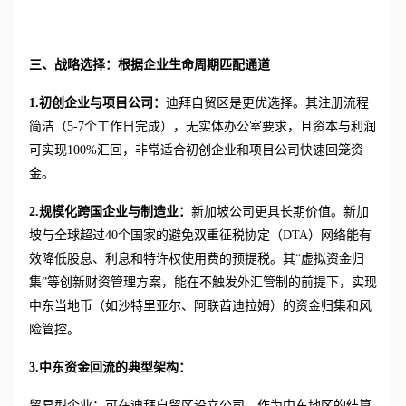
三、
战略选择：根据企业生命周期匹配通道
1.初创企业与项目公司：
迪拜自贸区是更优选择。其注册流程
简洁（
5-7个工作日完成），无实体办公室要求，且资本与利润
可实现100%汇回，非常适合初创企业和项目公司快速回笼资
金。
2.规模化跨国企业与制造业：
新加坡公司更具长期价值。新加
坡与全球超过
40个国家的避免双重征税协定（DTA）网络能有
效降低股息、利息和特许权使用费的预提税。其“虚拟资金归
集”等创新财资管理方案，能在不触发外汇管制的前提下，实现
中东当地币（如沙特里亚尔、阿联酋迪拉姆）的资金归集和风
险管控。
3.中东资金回流的典型架构：