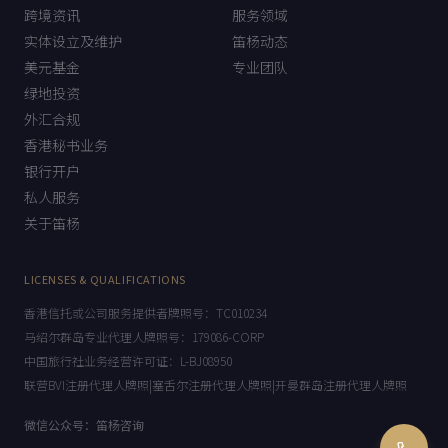
首页
笛杨宗旨
跨境资讯
服务领域
实体设立及维护
笛杨动态
美元基金
专业团队
绿地投资
外汇合规
香港秘书业务
银行开户
私人服务
关于笛杨
LICENSES & QUALIFICATIONS
香港信托或公司服务提供者牌照号：TC010234
马绍尔群岛专业代理人牌照号：179086-CORP
中国旅行社业务经营许可证：L-BJ08950
联营BVI注册代理人牌照|塞舌尔注册代理人牌照|开曼群岛注册代理人牌照
微信公众号：笛杨咨询