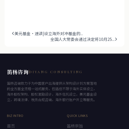
美元基金·速读|设立海外对冲基金的...
全国人大常委会通过决定将10月25...
笛杨咨询
DIYANG CONSULTING
笛杨咨询致力于为中国客户出海提供从架构设计到方案落地
的全方面全流程一站式服务，包括但不限于海外实体设立，
海外股权架构、股权激励设计，海外信托设立，美元基金设
立，跨境法律、税务合规咨询，海外银行账户开立等服务。
BIZ INTRO
QUICK LINKS