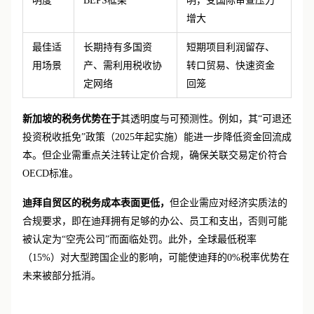
明度
BEPS框架
明，受国际审查压力
增大
最佳适
长期持有多国资
短期项目利润留存、
用场景
产、需利用税收协
转口贸易、快速资金
定网络
回笼
新加坡的税务优势在于
其透明度与可预测性。例如，其
“可退还
投资税收抵免”政策（2025年起实施）能进一步降低资金回流成
本。但企业需重点关注转让定价合规，确保关联交易定价符合
OECD标准。
迪拜自贸区的税务成本表面更低，
但企业需应对经济实质法的
合规要求，即在迪拜拥有足够的办公、员工和支出，否则可能
被认定为
“空壳公司”而面临处罚。此外，全球最低税率
（15%）对大型跨国企业的影响，可能使迪拜的0%税率优势在
未来被部分抵消。