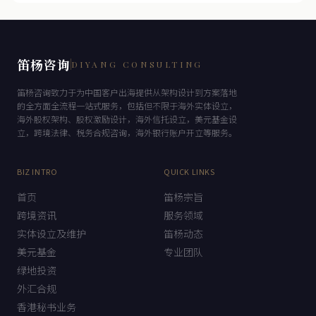
笛杨咨询
DIYANG CONSULTING
笛杨咨询致力于为中国客户出海提供从架构设计到方案落地
的全方面全流程一站式服务，包括但不限于海外实体设立，
海外股权架构、股权激励设计，海外信托设立，美元基金设
立，跨境法律、税务合规咨询，海外银行账户开立等服务。
BIZ INTRO
QUICK LINKS
首页
笛杨宗旨
跨境资讯
服务领域
实体设立及维护
笛杨动态
美元基金
专业团队
绿地投资
外汇合规