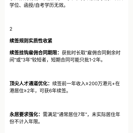
学历限制明确：
仅接受学士学位，持续教育学院、名誉
学位、函授/自考学历无效。
2
续签规则实质性收紧
续签挂钩雇佣合同期限：
获批时长取"雇佣合同剩余时
间"或"3年"较短者，短期合同可能只批1-2年。
顶尖人才通道优化：
续签前一年收入≥200万港元+在
港居住≥2年，可获6年续签。
永居要求强化：
需满足"通常居住7年"，未实际居住年
份不计入年限。