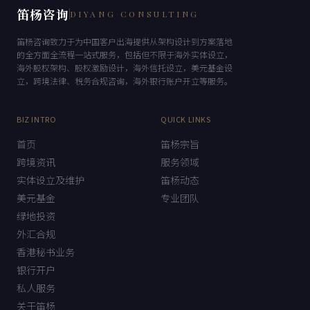
笛杨咨询
DIYANG CONSULTING
笛杨咨询致力于为中国客户出海提供从架构设计到方案落地
的全方面全流程一站式服务，包括但不限于海外实体设立，
海外股权架构、股权激励设计，海外信托设立，美元基金设
立，跨境法律、税务合规咨询，海外银行账户开立等服务。
BIZ INTRO
QUICK LINKS
首页
笛杨宗旨
跨境资讯
服务领域
实体设立及维护
笛杨动态
美元基金
专业团队
绿地投资
外汇合规
香港秘书业务
银行开户
私人服务