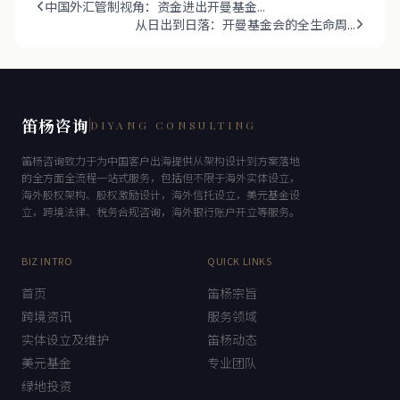
中国外汇管制视角：资金进出开曼基金...
从日出到日落：开曼基金会的全生命周...
笛杨咨询
DIYANG CONSULTING
笛杨咨询致力于为中国客户出海提供从架构设计到方案落地
的全方面全流程一站式服务，包括但不限于海外实体设立，
海外股权架构、股权激励设计，海外信托设立，美元基金设
立，跨境法律、税务合规咨询，海外银行账户开立等服务。
BIZ INTRO
QUICK LINKS
首页
笛杨宗旨
跨境资讯
服务领域
实体设立及维护
笛杨动态
美元基金
专业团队
绿地投资