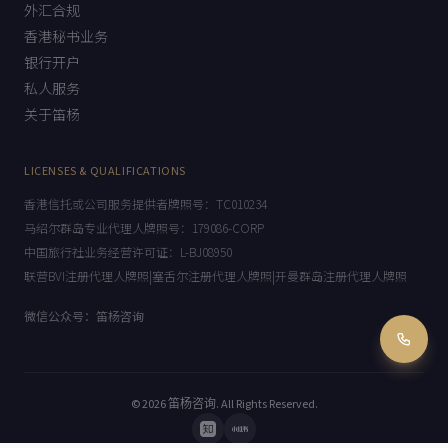
外汇合规
香港秘书业务
银行开户
私人服务
关于笛杨
LICENSES & QUALIFICATIONS
香港信托或公司服务提供者牌照号：TC010234
马绍尔群岛专业代理人牌照号：179086-CORP
中国旅行社业务经营许可证：L-BJ08950
联营BVI注册代理人牌照|塞舌尔注册代理人牌照|开曼群岛注册代理人牌照
微信公众号：笛杨咨询
© 2026
笛杨咨询
. All Rights Reserved.