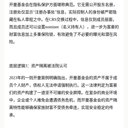
开曼基金会在隐私保护方面堪称典范。它无需公开股东名册，
注册处仅显示
“注册办事处”信息，实际控制人的身份被严密隐
藏在私人章程之中。在CRS交换过程中，信息仅到成员层面，
而且成员还可以设置nominee（名义持有人），进一步为富豪的
财富信息加上多重保险锁，有效避免了不必要的曝光和潜在风
险。
底层逻辑
3：资产隔离被法院认可
2023年的一则开曼案例明确指出，开曼基金会的资产不属于成
员个人财产，债权人无法申请强制执行。这一法律判定为富豪
们的资产构建了一道坚不可摧的安全屏障。在复杂的商业环境
中，企业或个人难免会遭遇债务危机，而开曼基金会的资产隔
离特性能够确保家族财富不受债务牵连，实现安全稳定的传
承。