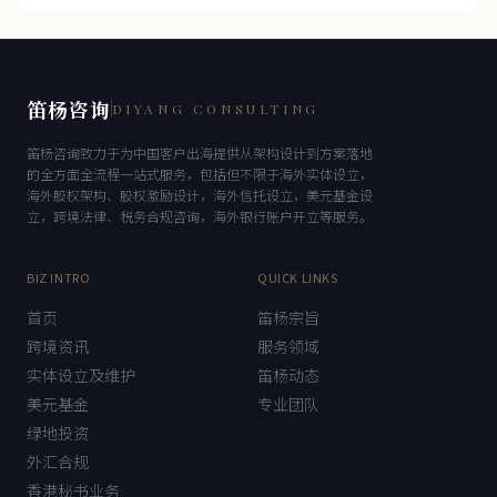
笛杨咨询
DIYANG CONSULTING
笛杨咨询致力于为中国客户出海提供从架构设计到方案落地
的全方面全流程一站式服务，包括但不限于海外实体设立，
海外股权架构、股权激励设计，海外信托设立，美元基金设
立，跨境法律、税务合规咨询，海外银行账户开立等服务。
BIZ INTRO
QUICK LINKS
首页
笛杨宗旨
跨境资讯
服务领域
实体设立及维护
笛杨动态
美元基金
专业团队
绿地投资
外汇合规
香港秘书业务