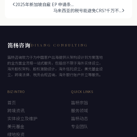
2025年新加坡自雇 EP 申请条...
马来西亚的税号能避免CRS?千万不...
笛杨咨询
DIYANG CONSULTING
笛杨咨询致力于为中国客户出海提供从架构设计到方案落地
的全方面全流程一站式服务，包括但不限于海外实体设立，
海外股权架构、股权激励设计，海外信托设立，美元基金设
立，跨境法律、税务合规咨询，海外银行账户开立等服务。
BIZ INTRO
QUICK LINKS
首页
笛杨宗旨
跨境资讯
服务领域
实体设立及维护
笛杨动态
美元基金
专业团队