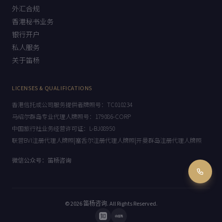
绿地投资
外汇合规
香港秘书业务
银行开户
私人服务
关于笛杨
LICENSES & QUALIFICATIONS
香港信托或公司服务提供者牌照号：TC010234
马绍尔群岛专业代理人牌照号：179086-CORP
中国旅行社业务经营许可证：L-BJ08950
联营BVI注册代理人牌照|塞舌尔注册代理人牌照|开曼群岛注册代理人牌照
微信公众号：笛杨咨询
© 2026
笛杨咨询
. All Rights Reserved.