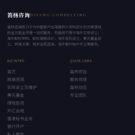
笛杨咨询
DIYANG CONSULTING
笛杨咨询致力于为中国客户出海提供从架构设计到方案落地
的全方面全流程一站式服务，包括但不限于海外实体设立，
海外股权架构、股权激励设计，海外信托设立，美元基金设
立，跨境法律、税务合规咨询，海外银行账户开立等服务。
BIZ INTRO
QUICK LINKS
首页
笛杨宗旨
跨境资讯
服务领域
实体设立及维护
笛杨动态
美元基金
专业团队
绿地投资
外汇合规
香港秘书业务
银行开户