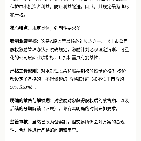
A股市场的监管哲学带有“审慎监管”的色彩，旨在最大程度上
保护中小投资者利益，防止利益输送。因此，其规定最为详尽
和严格。
核心特点：
规定具体，强制性要求多。
强制业绩考核：
这是
A股监管最核心的特点之一。《上市公司
股权激励管理办法》明确规定，激励计划必须设定清晰、可量
化的公司层面业绩指标，且指标需具有挑战性。
严格定价规则：
对限制性股票和股票期权的授予价格
/行权价，
都设定了严格的、不得逾越的“价格底线”（如不低于市价的
50%或60%）。
明确的禁售与解锁期：
对激励对象获得股权后的禁售期、以及
后续的分期解锁（归属），都有着明确的时间安排要求。
监管审核：
虽然已改为备案制，但交易所仍会对方案的合规
性、合理性进行严格的问询和审查。