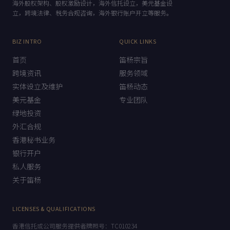
海外股权架构、股权激励设计，海外信托设立，美元基金设
立，跨境法律、税务合规咨询，海外银行账户开立等服务。
BIZ INTRO
QUICK LINKS
首页
笛杨宗旨
跨境资讯
服务领域
实体设立及维护
笛杨动态
美元基金
专业团队
绿地投资
外汇合规
香港秘书业务
银行开户
私人服务
关于笛杨
LICENSES & QUALIFICATIONS
香港信托或公司服务提供者牌照号：TC010234