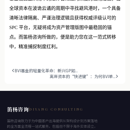
全球资本在波诡云谲的周期中寻找避风港时，一个具备
清晰法律隔离、严谨治理逻辑且获得权威评级认可的
SPC 平台，无疑将成为资产管理版图中最稳固的锚
点。而笛杨咨询所做的，便是助力您在这一范式转移
中，精准捕捉制度红利。
BVI基金的轻量化革命：新兴GP如...
离岸资本的“快进键”：为何BVI单...
笛杨咨询
DIYANG CONSULTING
笛杨咨询致力于为中国客户出海提供从架构设计到方案落地
的全方面全流程一站式服务，包括但不限于海外实体设立，