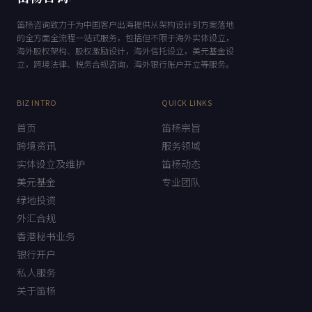
笛杨咨询
DIYANG CONSULTING
笛杨咨询致力于为中国客户出海提供从架构设计到方案落地
的全方面全流程一站式服务，包括但不限于海外实体设立，
海外股权架构、股权激励设计，海外信托设立，美元基金设
立，跨境法律、税务合规咨询，海外银行账户开立等服务。
BIZ INTRO
QUICK LINKS
首页
笛杨宗旨
跨境资讯
服务领域
实体设立及维护
笛杨动态
美元基金
专业团队
绿地投资
外汇合规
香港秘书业务
银行开户
私人服务
关于笛杨