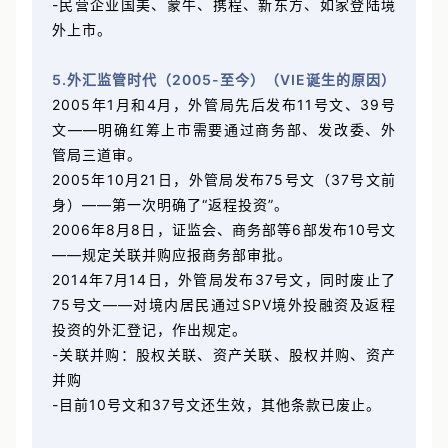
业境外上市进入一波新的高潮。
-民营企业国美、蒙牛、携程、新东方、如家登陆境
外上市。
5.外汇监管时代（2005-至今）（VIE诞生的原因）
2005年1月和4月，外管局先后发布11号文、39号
文——明确红筹上市需要通过商务部、发改委、外
管局三道审。
2005年10月21日，外管局发布75号文（37号文前
身）——第一次明确了“返程投资”。
2006年8月8日，证监会、商务部等6部发布10号文
——规定关联并购应报商务部审批。
2014年7月14日，外管局发布37号文，同时废止了
75号文——对境内居民通过SPV境外投融资及返程
投资的外汇登记，作出规定。
-关联并购：股权关联、资产关联、股权并购、资产
并购
-目前10号文和37号文还生效，其他条款已废止。