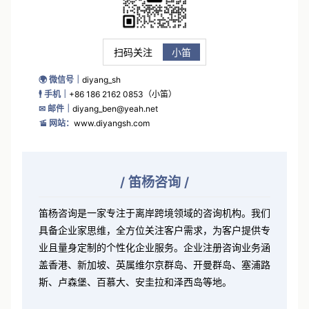
扫码关注
小笛
🌍 微信号｜
diyang_sh
🕴 手机｜
+86 186 2162 0853（小笛）
✉ 邮件｜
diyang_ben@yeah.net
🚡 网站：
www.diyangsh.com
/
笛杨咨询
/
笛杨咨询是一家专注于离岸跨境领域的咨询机构。我们
具备企业家思维，全方位关注客户需求，为客户提供专
业且量身定制的个性化企业服务。企业注册咨询业务涵
盖香港、新加坡、英属维尔京群岛、开曼群岛、塞浦路
斯、卢森堡、百慕大、安圭拉和泽西岛等地。