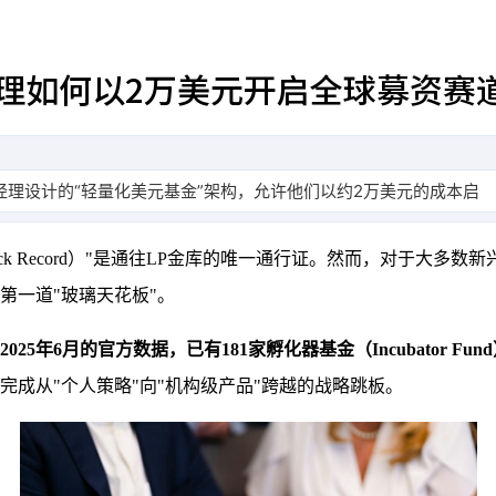
经理如何以2万美元开启全球募资赛
经理设计的“轻量化美元基金”架构，允许他们以约2万美元的成本启
k Record）"是通往LP金库的唯一通行证。然而，对于大多数
第一道"玻璃天花板"。
5年6月的官方数据，已有181家孵化器基金（Incubator Fun
成从"个人策略"向"机构级产品"跨越的战略跳板。