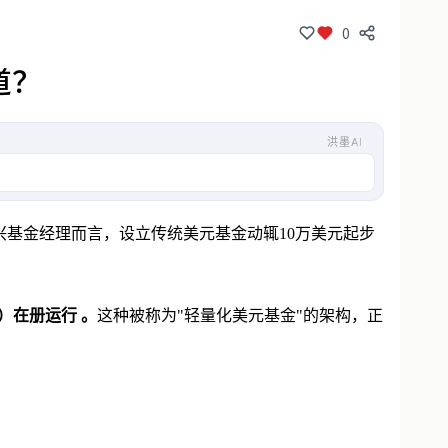
0
道？
洪墨AI
动全球募资。该基金在受监管环境下测试投资
新兴基金经理而言，设立传统
美元基金
动辄10万美元起步
d）在册运行 。
这种被称为"轻量化美元基金"的架构，正