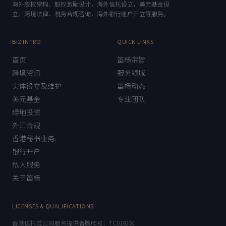
海外股权架构、股权激励设计，海外信托设立，美元基金设
立，跨境法律、税务合规咨询，海外银行账户开立等服务。
BIZ INTRO
QUICK LINKS
首页
笛杨宗旨
跨境资讯
服务领域
实体设立及维护
笛杨动态
美元基金
专业团队
绿地投资
外汇合规
香港秘书业务
银行开户
私人服务
关于笛杨
LICENSES & QUALIFICATIONS
香港信托或公司服务提供者牌照号：TC010234