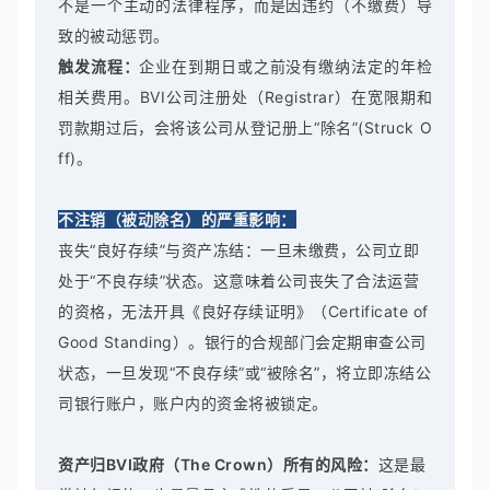
不是一个主动的法律程序，而是因违约（不缴费）导
致的被动惩罚。
触发流程：
企业在到期日或之前没有缴纳法定的年检
相关费用。BVI公司注册处（Registrar）在宽限期和
罚款期过后，会将该公司从登记册上“除名”(Struck O
ff)。
不注销（被动除名）的严重影响：
丧失“良好存续”与资产冻结：一旦未缴费，公司立即
处于“不良存续”状态。这意味着公司丧失了合法运营
的资格，无法开具《良好存续证明》（Certificate of
Good Standing）。银行的合规部门会定期审查公司
状态，一旦发现“不良存续”或“被除名”，将立即冻结公
司银行账户，账户内的资金将被锁定。
资产归BVI政府（The Crown）所有的风险：
这是最