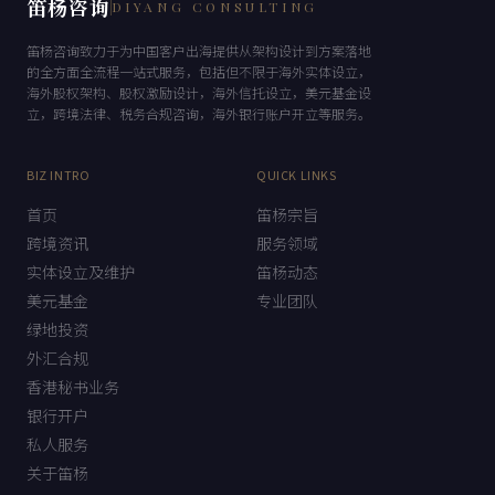
笛杨咨询
DIYANG CONSULTING
笛杨咨询致力于为中国客户出海提供从架构设计到方案落地
的全方面全流程一站式服务，包括但不限于海外实体设立，
海外股权架构、股权激励设计，海外信托设立，美元基金设
立，跨境法律、税务合规咨询，海外银行账户开立等服务。
BIZ INTRO
QUICK LINKS
首页
笛杨宗旨
跨境资讯
服务领域
实体设立及维护
笛杨动态
美元基金
专业团队
绿地投资
外汇合规
香港秘书业务
银行开户
私人服务